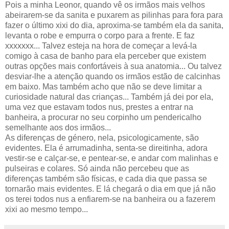
Pois a minha Leonor, quando vê os irmãos mais velhos
abeirarem-se da sanita e puxarem as pilinhas para fora para
fazer o último xixi do dia, aproxima-se também ela da sanita,
levanta o robe e empurra o corpo para a frente. E faz
xxxxxxx... Talvez esteja na hora de começar a levá-la
comigo à casa de banho para ela perceber que existem
outras opções mais confortáveis à sua anatomia... Ou talvez
desviar-lhe a atenção quando os irmãos estão de calcinhas
em baixo. Mas também acho que não se deve limitar a
curiosidade natural das crianças... Também já dei por ela,
uma vez que estavam todos nus, prestes a entrar na
banheira, a procurar no seu corpinho um pendericalho
semelhante aos dos irmãos...
As diferenças de género, nela, psicologicamente, são
evidentes. Ela é arrumadinha, senta-se direitinha, adora
vestir-se e calçar-se, e pentear-se, e andar com malinhas e
pulseiras e colares. Só ainda não percebeu que as
diferenças também são físicas, e cada dia que passa se
tornarão mais evidentes. E lá chegará o dia em que já não
os terei todos nus a enfiarem-se na banheira ou a fazerem
xixi ao mesmo tempo...