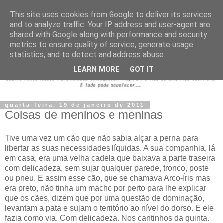
This site uses cookies from Google to deliver its services
and to analyze traffic. Your IP address and user-agent are
shared with Google along with performance and security
metrics to ensure quality of service, generate usage
statistics, and to detect and address abuse.
LEARN MORE
GOT IT
quarta-feira, 19 de janeiro de 2011
Coisas de meninos e meninas
Tive uma vez um cão que não sabia alçar a perna para
libertar as suas necessidades líquidas. A sua companhia, lá
em casa, era uma velha cadela que baixava a parte traseira
com delicadeza, sem sujar qualquer parede, tronco, poste
ou pneu. E assim esse cão, que se chamava Arco-Íris mas
era preto, não tinha um macho por perto para lhe explicar
que os cães, dizem que por uma questão de dominação,
levantam a pata e sujam o território ao nível do dorso. E ele
fazia como via. Com delicadeza. Nos cantinhos da quinta.