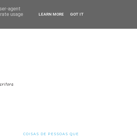
user-agent
erate usage
LEARN MORE
GOT IT
COISAS DE PESSOAS QUE