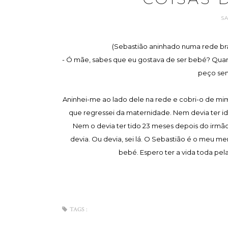
S
(Sebastião aninhado numa rede bras
- Ó mãe, sabes que eu gostava de ser bebé? Quan
peço sem
Aninhei-me ao lado dele na rede e cobri-o de mi
que regressei da maternidade. Nem devia ter ido
Nem o devia ter tido 23 meses depois do irmão,
devia. Ou devia, sei lá. O Sebastião é o meu m
bebé. Espero ter a vida toda pel
TAGS :