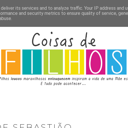
deliver its services and to analyze traffic. Your IP address and 
formance and security metrics to ensure quality of service, gen
abuse.
DE SEBASTIÃO