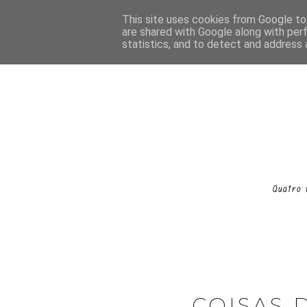
This site uses cookies from Google to 
are shared with Google along with per
statistics, and to detect and address 
COISAS 