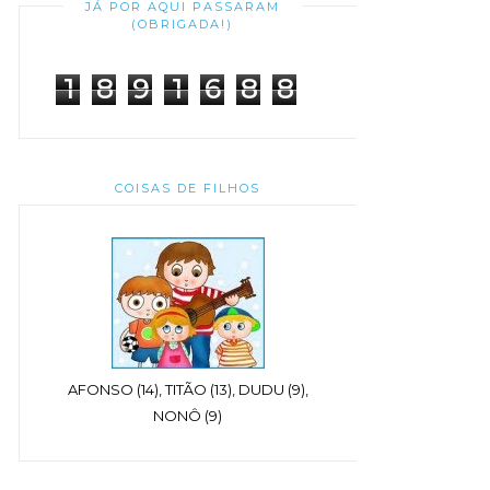
JÁ POR AQUI PASSARAM
(OBRIGADA!)
1
8
9
1
6
8
8
COISAS DE FILHOS
AFONSO (14), TITÃO (13), DUDU (9),
NONÔ (9)