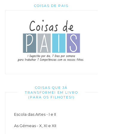
COISAS DE PAIS
COISAS QUE JÁ
TRANSFORMEI EM LIVRO
(PARA OS FILHOTES!)
Escola das Artes - I e II
As Gémeas - X, XI e XII