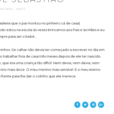
ARA RODI
- 29.5.11
ileira que o pai montou no pinheiro cá de casa)
do estou na escola às vezes brincamos aos Pais e às Mães e eu
pre para ser o bebé...
minhos. Se calhar não devia ter começado a escrever no dia em
 trabalhar fora de casa três meses depois de ele ter nascido.
 que era uma criança tão difícil. Nem devia, nem devia, nem
enino mais doce. O meu menino mais sensível. E o meu eterno
a frente para lhe dar o colinho que ele merece.