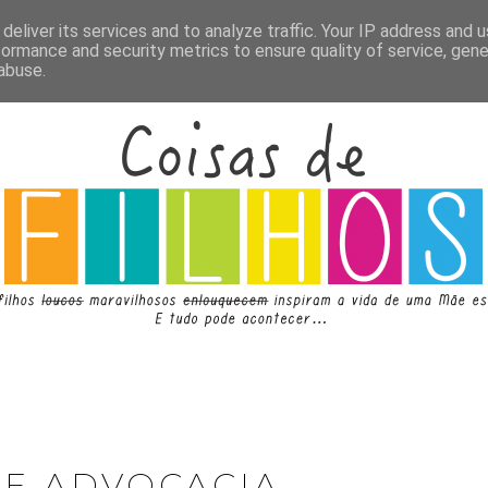
deliver its services and to analyze traffic. Your IP address and 
formance and security metrics to ensure quality of service, gen
abuse.
DE ADVOCACIA