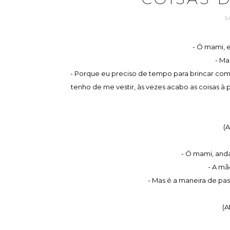
S
- Ó mami, e
- Ma
- Porque eu preciso de tempo para brincar com 
tenho de me vestir, às vezes acabo as coisas à 
(A
- Ó mami, and
- A mã
- Mas é a maneira de pa
(A