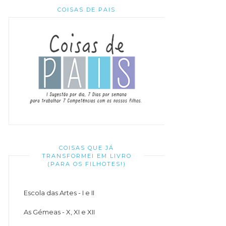
COISAS DE PAIS
COISAS QUE JÁ
TRANSFORMEI EM LIVRO
(PARA OS FILHOTES!)
Escola das Artes - I e II
As Gémeas - X, XI e XII