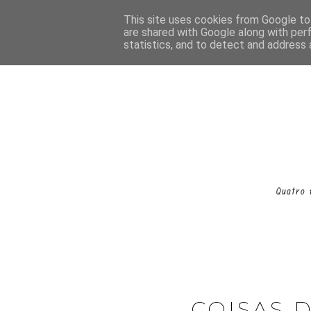
This site uses cookies from Google to 
are shared with Google along with per
statistics, and to detect and address 
COISAS 