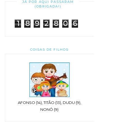
JÁ POR AQUI PASSARAM
(OBRIGADA!)
1
8
9
2
8
0
6
COISAS DE FILHOS
AFONSO (14), TITÃO (13), DUDU (9),
NONÔ (9)