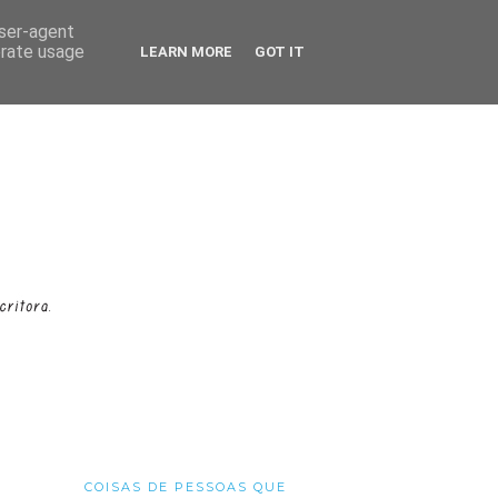
user-agent
erate usage
LEARN MORE
GOT IT
COISAS DE PESSOAS QUE