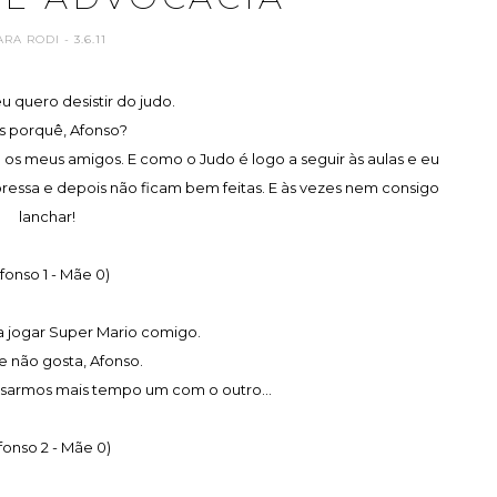
ARA RODI
- 3.6.11
u quero desistir do judo.
s porquê, Afonso?
os meus amigos. E como o Judo é logo a seguir às aulas e eu
pressa e depois não ficam bem feitas. E às vezes nem consigo
lanchar!
fonso 1 - Mãe 0)
a jogar Super Mario comigo.
e não gosta, Afonso.
ssarmos mais tempo um com o outro...
fonso 2 - Mãe 0)