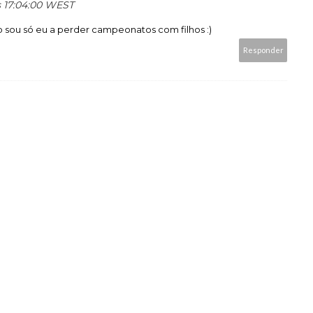
às 17:04:00 WEST
 sou só eu a perder campeonatos com filhos :)
Responder