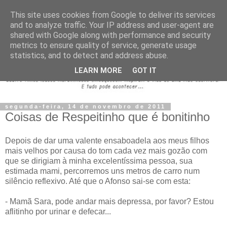
This site uses cookies from Google to deliver its services
and to analyze traffic. Your IP address and user-agent are
shared with Google along with performance and security
metrics to ensure quality of service, generate usage
statistics, and to detect and address abuse.
LEARN MORE
GOT IT
segunda-feira, 14 de novembro de 2011
Coisas de Respeitinho que é bonitinho
Depois de dar uma valente ensaboadela aos meus filhos
mais velhos por causa do tom cada vez mais gozão com
que se dirigiam à minha excelentíssima pessoa, sua
estimada mami, percorremos uns metros de carro num
silêncio reflexivo. Até que o Afonso sai-se com esta:
- Mamã Sara, pode andar mais depressa, por favor? Estou
aflitinho por urinar e defecar...