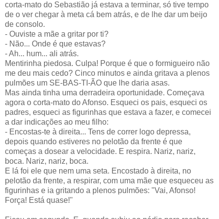
corta-mato do Sebastião já estava a terminar, só tive tempo
de o ver chegar à meta cá bem atrás, e de lhe dar um beijo
de consolo.
- Ouviste a mãe a gritar por ti?
- Não... Onde é que estavas?
- Ah... hum... ali atrás.
Mentirinha piedosa. Culpa! Porque é que o formigueiro não
me deu mais cedo? Cinco minutos e ainda gritava a plenos
pulmões um SE-BAS-TI-ÃO que lhe daria asas.
Mas ainda tinha uma derradeira oportunidade. Começava
agora o corta-mato do Afonso. Esqueci os pais, esqueci os
padres, esqueci as figurinhas que estava a fazer, e comecei
a dar indicações ao meu filho:
- Encostas-te à direita... Tens de correr logo depressa,
depois quando estiveres no pelotão da frente é que
começas a dosear a velocidade. E respira. Nariz, nariz,
boca. Nariz, nariz, boca.
E lá foi ele que nem uma seta. Encostado à direita, no
pelotão da frente, a respirar, com uma mãe que esqueceu as
figurinhas e ia gritando a plenos pulmões: "Vai, Afonso!
Força! Está quase!"