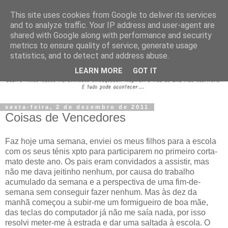
This site uses cookies from Google to deliver its services
and to analyze traffic. Your IP address and user-agent are
shared with Google along with performance and security
metrics to ensure quality of service, generate usage
statistics, and to detect and address abuse.
LEARN MORE
GOT IT
sexta-feira, 2 de dezembro de 2011
Coisas de Vencedores
Faz hoje uma semana, enviei os meus filhos para a escola
com os seus ténis xpto para participarem no primeiro corta-
mato deste ano. Os pais eram convidados a assistir, mas
não me dava jeitinho nenhum, por causa do trabalho
acumulado da semana e a perspectiva de uma fim-de-
semana sem conseguir fazer nenhum. Mas às dez da
manhã começou a subir-me um formigueiro de boa mãe,
das teclas do computador já não me saía nada, por isso
resolvi meter-me à estrada e dar uma saltada à escola. O