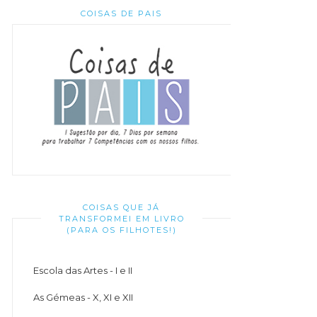
COISAS DE PAIS
COISAS QUE JÁ
TRANSFORMEI EM LIVRO
(PARA OS FILHOTES!)
Escola das Artes - I e II
As Gémeas - X, XI e XII