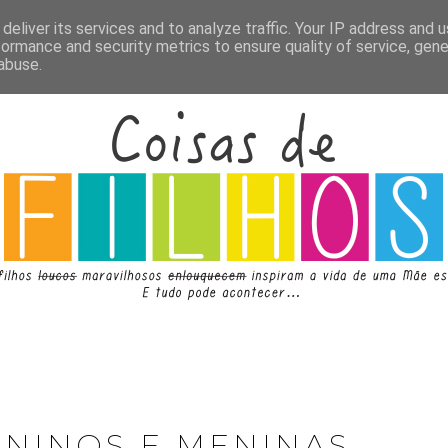
deliver its services and to analyze traffic. Your IP address and 
formance and security metrics to ensure quality of service, gen
abuse.
ENINOS E MENINAS