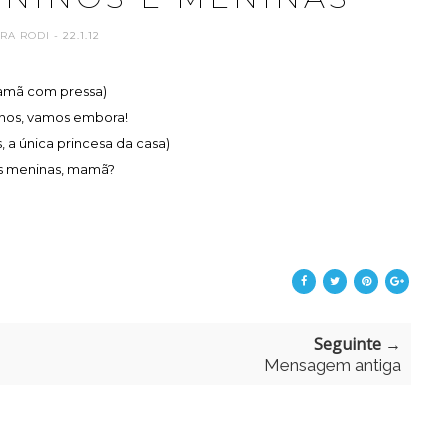
ARA RODI
- 22.1.12
amã com pressa)
nos, vamos embora!
, a única princesa da casa)
as meninas, mamã?
Seguinte →
Mensagem antiga