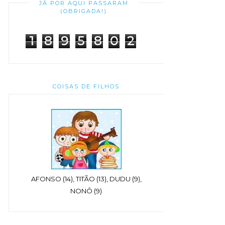
JÁ POR AQUI PASSARAM
(OBRIGADA!)
1
8
9
5
8
0
2
COISAS DE FILHOS
AFONSO (14), TITÃO (13), DUDU (9),
NONÔ (9)