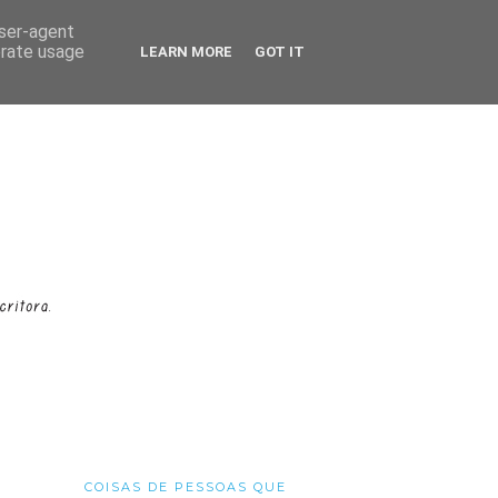
user-agent
erate usage
LEARN MORE
GOT IT
COISAS DE PESSOAS QUE