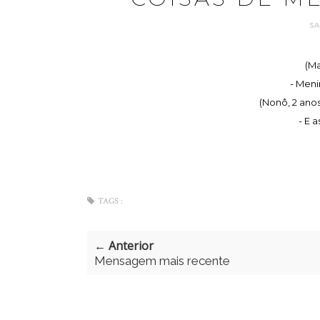
S
(M
- Meni
(Nonô, 2 anos
- E 
TAGS :
← Anterior
Mensagem mais recente