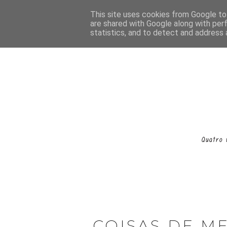
This site uses cookies from Google to 
are shared with Google along with per
statistics, and to detect and address 
COISAS DE M