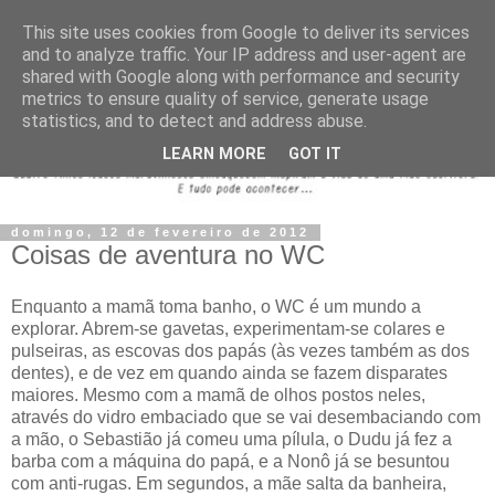
This site uses cookies from Google to deliver its services
and to analyze traffic. Your IP address and user-agent are
shared with Google along with performance and security
metrics to ensure quality of service, generate usage
statistics, and to detect and address abuse.
LEARN MORE
GOT IT
domingo, 12 de fevereiro de 2012
Coisas de aventura no WC
Enquanto a mamã toma banho, o WC é um mundo a
explorar. Abrem-se gavetas, experimentam-se colares e
pulseiras, as escovas dos papás (às vezes também as dos
dentes), e de vez em quando ainda se fazem disparates
maiores. Mesmo com a mamã de olhos postos neles,
através do vidro embaciado que se vai desembaciando com
a mão, o Sebastião já comeu uma pílula, o Dudu já fez a
barba com a máquina do papá, e a Nonô já se besuntou
com anti-rugas. Em segundos, a mãe salta da banheira,