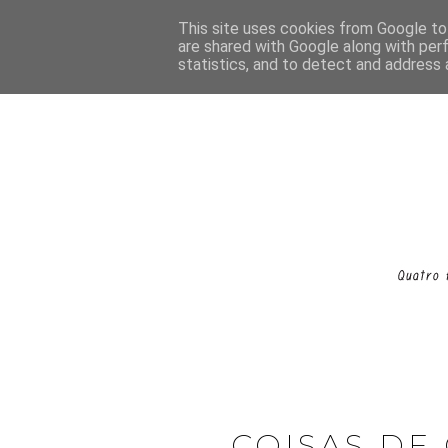
This site uses cookies from Google to 
are shared with Google along with per
statistics, and to detect and address 
COISAS DE