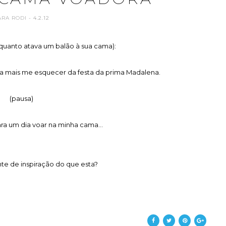
ARA RODI
- 4.2.12
nquanto atava um balão à sua cama):
nca mais me esquecer da festa da prima Madalena.
(pausa)
ra um dia voar na minha cama...
nte de inspiração do que esta?