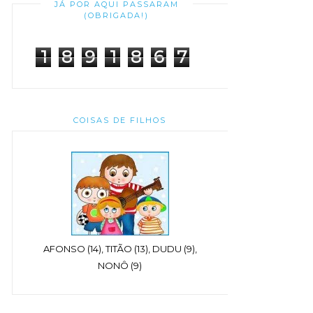
JÁ POR AQUI PASSARAM
(OBRIGADA!)
1
8
9
1
8
6
7
COISAS DE FILHOS
AFONSO (14), TITÃO (13), DUDU (9),
NONÔ (9)