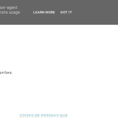
user-agent
erate usage
LEARN MORE
GOT IT
COISAS DE PESSOAS QUE