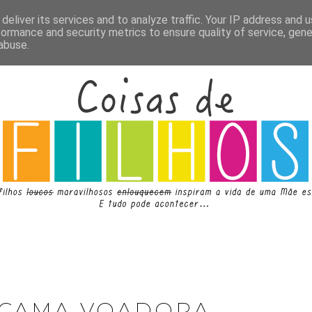
deliver its services and to analyze traffic. Your IP address and 
formance and security metrics to ensure quality of service, gen
abuse.
 CAMA VOADORA