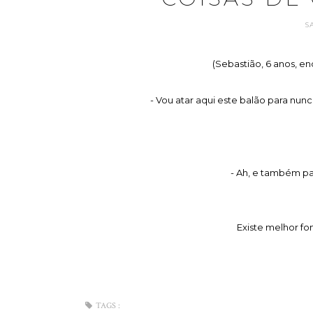
S
(Sebastião, 6 anos, e
- Vou atar aqui este balão para nu
- Ah, e também pa
Existe melhor fo
TAGS :