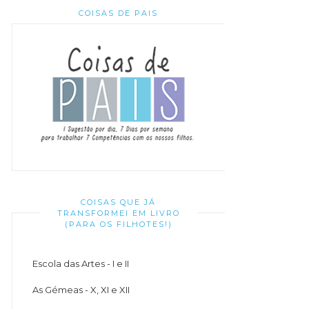
COISAS DE PAIS
COISAS QUE JÁ
TRANSFORMEI EM LIVRO
(PARA OS FILHOTES!)
Escola das Artes - I e II
As Gémeas - X, XI e XII