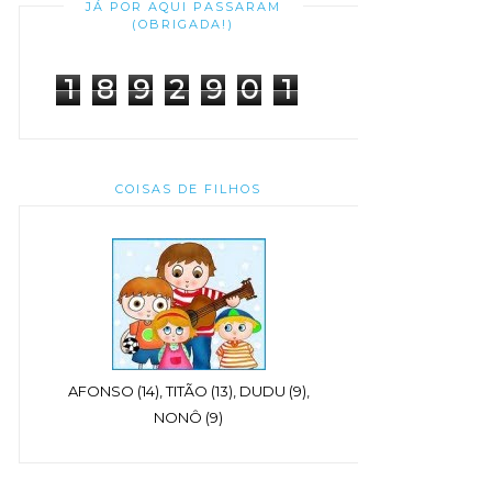
JÁ POR AQUI PASSARAM
(OBRIGADA!)
1
8
9
2
9
0
1
COISAS DE FILHOS
AFONSO (14), TITÃO (13), DUDU (9),
NONÔ (9)