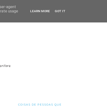
user-agent
erate usage
LEARN MORE
GOT IT
COISAS DE PESSOAS QUE