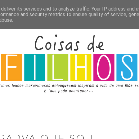
deliver its services and to analyze traffic. Your IP address and 
formance and security metrics to ensure quality of service, gen
abuse.
 PARVA QUE SOU