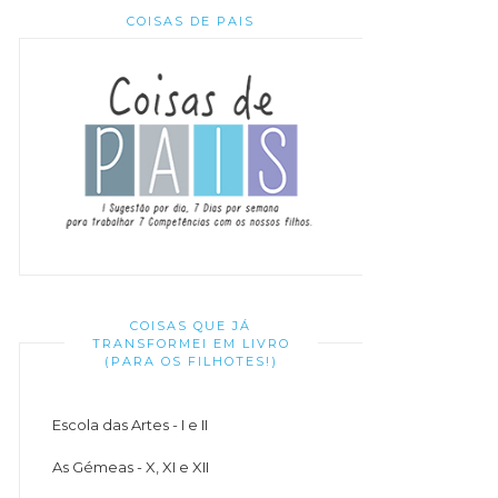
COISAS DE PAIS
COISAS QUE JÁ
TRANSFORMEI EM LIVRO
(PARA OS FILHOTES!)
Escola das Artes - I e II
As Gémeas - X, XI e XII