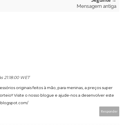
Seguinte →
Mensagem antiga
 às 21:18:00 WET
sórios originais feitos à mão, para meninas, a preços super
rteio!! Visite o nosso blogue e ajude-nos a desenvolver este
a.blogspot.com/
Responder