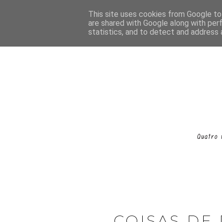
This site uses cookies from Google to 
are shared with Google along with per
statistics, and to detect and address 
COISAS DE