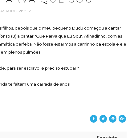
RA RODI
- 28.2.12
us filhos, depois que o meu pequeno Dudu começou a cantar
Afonso (8) a cantar "Que Parva que Eu Sou". Afinadinho, com as
amática perfeita. Não fosse estarmos a caminho da escola e ele
, em plenos pulmões:
 para ser escravo, é preciso estudar!".
 ainda te faltam uma carrada de anos!