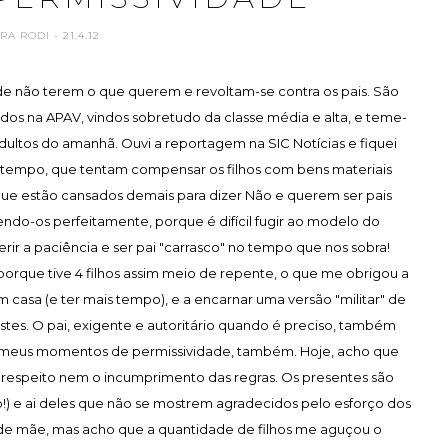
ARA RODI
- 21.4.12
 de não terem o que querem e revoltam-se contra os pais. São
dos na APAV, vindos sobretudo da classe média e alta, e teme-
dultos do amanhã. Ouvi a reportagem na SIC Notícias e fiquei
 tempo, que tentam compensar os filhos com bens materiais
 que estão cansados demais para dizer Não e querem ser pais
o-os perfeitamente, porque é difícil fugir ao modelo do
gerir a paciência e ser pai "carrasco" no tempo que nos sobra!
orque tive 4 filhos assim meio de repente, o que me obrigou a
 casa (e ter mais tempo), e a encarnar uma versão "militar" de
tes. O pai, exigente e autoritário quando é preciso, também
s meus momentos de permissividade, também. Hoje, acho que
e respeito nem o incumprimento das regras. Os presentes são
o!) e ai deles que não se mostrem agradecidos pelo esforço dos
 de mãe, mas acho que a quantidade de filhos me aguçou o