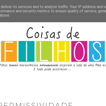
deliver its services and to analyze traffic. Your IP address and 
formance and security metrics to ensure quality of service, gen
abuse.
PERMISSIVIDADE