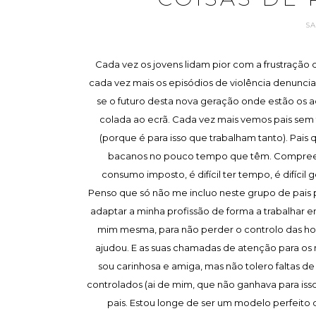
S
Cada vez os jovens lidam pior com a frustração
cada vez mais os episódios de violência denuncia
se o futuro desta nova geração onde estão os a
colada ao ecrã. Cada vez mais vemos pais sem
(porque é para isso que trabalham tanto). Pais
bacanos no pouco tempo que têm. Compreend
consumo imposto, é difícil ter tempo, é difícil 
Penso que só não me incluo neste grupo de pais p
adaptar a minha profissão de forma a trabalhar em
mim mesma, para não perder o controlo das hos
ajudou. E as suas chamadas de atenção para o
sou carinhosa e amiga, mas não tolero faltas d
controlados (ai de mim, que não ganhava para iss
pais. Estou longe de ser um modelo perfeito