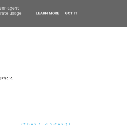
user-agent
erate usage
LEARN MORE
GOT IT
COISAS DE PESSOAS QUE