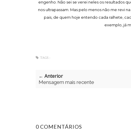
engenho. Não sei se verei neles os resultados qu
nos ultrapassam. Mas pelo menos não me revi na
pais, de quem hoje entendo cada ralhete, cad
exemplo, já me
TAGS :
← Anterior
Mensagem mais recente
0 COMENTÁRIOS