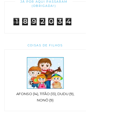
JÁ POR AQUI PASSARAM
(OBRIGADA!)
1
8
9
2
0
3
4
COISAS DE FILHOS
AFONSO (14), TITÃO (13), DUDU (9),
NONÔ (9)