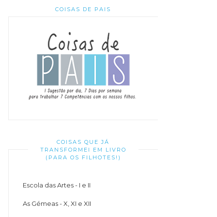
COISAS DE PAIS
COISAS QUE JÁ
TRANSFORMEI EM LIVRO
(PARA OS FILHOTES!)
Escola das Artes - I e II
As Gémeas - X, XI e XII