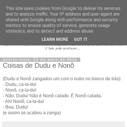
This site uses cookies from Google to deliver its services
and to analyze traffic. Your IP address and user-agent are
shared with Google along with performance and security
metrics to ensure quality of service, generate usage
statistics, and to detect and address abuse.
LEARN MORE
GOT IT
quarta-feira, 23 de maio de 2012
Coisas de Dudu e Nonô
(Dudu e Nonô zangados um com o outro no banco de trás):
- Dudu, ca-la-do!
- Nonô, ca-la-do!
- Não, Dudu! Não é Nonô calado. É Nonô calada.
- Ah! Nonô, ca-la-da!
- Boa, Dudu!
(e assim se acabou a zanga)