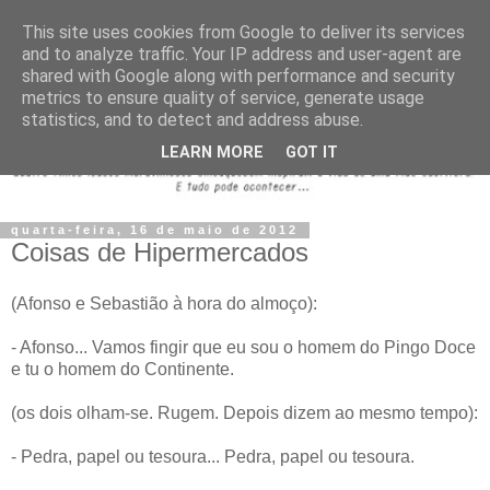
This site uses cookies from Google to deliver its services
and to analyze traffic. Your IP address and user-agent are
shared with Google along with performance and security
metrics to ensure quality of service, generate usage
statistics, and to detect and address abuse.
LEARN MORE
GOT IT
quarta-feira, 16 de maio de 2012
Coisas de Hipermercados
(Afonso e Sebastião à hora do almoço):
- Afonso... Vamos fingir que eu sou o homem do Pingo Doce
e tu o homem do Continente.
(os dois olham-se. Rugem. Depois dizem ao mesmo tempo):
- Pedra, papel ou tesoura... Pedra, papel ou tesoura.