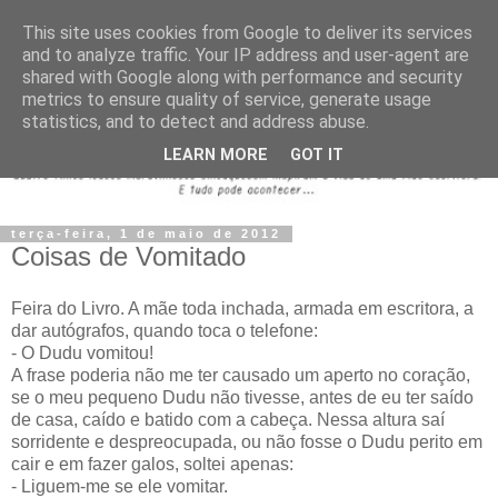
This site uses cookies from Google to deliver its services
and to analyze traffic. Your IP address and user-agent are
shared with Google along with performance and security
metrics to ensure quality of service, generate usage
statistics, and to detect and address abuse.
LEARN MORE
GOT IT
terça-feira, 1 de maio de 2012
Coisas de Vomitado
Feira do Livro. A mãe toda inchada, armada em escritora, a
dar autógrafos, quando toca o telefone:
- O Dudu vomitou!
A frase poderia não me ter causado um aperto no coração,
se o meu pequeno Dudu não tivesse, antes de eu ter saído
de casa, caído e batido com a cabeça. Nessa altura saí
sorridente e despreocupada, ou não fosse o Dudu perito em
cair e em fazer galos, soltei apenas:
- Liguem-me se ele vomitar.