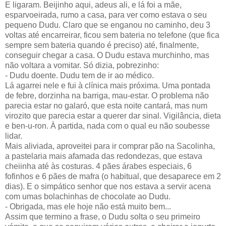
E ligaram. Beijinho aqui, adeus ali, e lá foi a mãe,
esparvoeirada, rumo a casa, para ver como estava o seu
pequeno Dudu. Claro que se enganou no caminho, deu 3
voltas até encarreirar, ficou sem bateria no telefone (que fica
sempre sem bateria quando é preciso) até, finalmente,
conseguir chegar a casa. O Dudu estava murchinho, mas
não voltara a vomitar. Só dizia, pobrezinho:
- Dudu doente. Dudu tem de ir ao médico.
Lá agarrei nele e fui à clínica mais próxima. Uma pontada
de febre, dorzinha na barriga, mau-estar. O problema não
parecia estar no galaró, que esta noite cantará, mas num
virozito que parecia estar a querer dar sinal. Vigilância, dieta
e ben-u-ron. À partida, nada com o qual eu não soubesse
lidar.
Mais aliviada, aproveitei para ir comprar pão na Sacolinha,
a pastelaria mais afamada das redondezas, que estava
cheiinha até às costuras. 4 pães árabes especiais, 6
fofinhos e 6 pães de mafra (o habitual, que desaparece em 2
dias). E o simpático senhor que nos estava a servir acena
com umas bolachinhas de chocolate ao Dudu.
- Obrigada, mas ele hoje não está muito bem...
Assim que termino a frase, o Dudu solta o seu primeiro