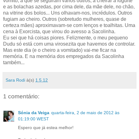
vómito, a que se seguiram vários outros, a cheirar a iogurte
e as bolachas azedas, por cima dele, da mãe dele, no chão,
na vitrine dos bolos... Uns olhavam-nos, incrédulos. Outros
fugiam ao cheiro. Outros (sobretudo mulheres, quase de
certeza mães) aproximavam-se com lenços e toalhitas. Uma
cena à Exorcista, que virou do avesso a Sacolinha.
Eu sei que há coisas piores. Felizmente, o meu pequeno
Dudu só está com uma virosezita que havemos de controlar.
Mas este dia (e o cheiro a vomitado) vai-me ficar na
memória. E na memória dos empregados da Sacolinha
também...
Sara Rodi
à(s)
1.5.12
1 comentário:
Sónia da Veiga
quarta-feira, 2 de maio de 2012 às
01:19:00 WEST
Espero que já estea melhor!