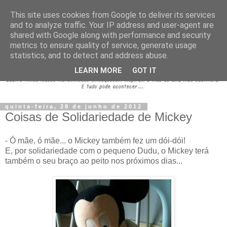
This site uses cookies from Google to deliver its services
and to analyze traffic. Your IP address and user-agent are
shared with Google along with performance and security
metrics to ensure quality of service, generate usage
statistics, and to detect and address abuse.
LEARN MORE
GOT IT
quinta-feira, 28 de junho de 2012
Coisas de Solidariedade de Mickey
- Ó mãe, ó mãe... o Mickey também fez um dói-dói!
E, por solidariedade com o pequeno Dudu, o Mickey terá
também o seu braço ao peito nos próximos dias...