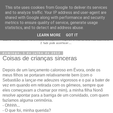
This site uses cookies from Google to deliver its services
and to analyze traffic. Your IP address and user-agent are
shared with Google along with performance and security
metrics to ensure quality of service, generate usage
statistics, and to detect and address abuse.
LEARN MORE
GOT IT
domingo, 1 de julho de 2012
Coisas de crianças sinceras
Depois de um lançamento caloroso em Évora, onde os
meus filhos se portaram relativamente bem (com o
Sebastião a lançar-me adeuzes vigorosos e o pai a bater de
vez em quando em retirada com os gémeos, sempre que
eles começavam a chamar por mim), a minha filha Nonô
resolve apontar para a barriga de um convidado, com quem
fazíamos alguma cerimónia.
- Ohhhh...
- O que foi, minha querida?