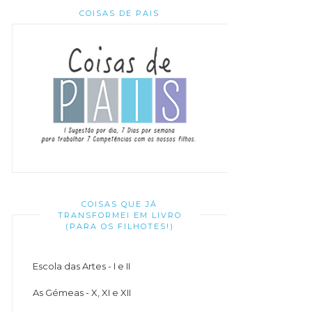
COISAS DE PAIS
COISAS QUE JÁ
TRANSFORMEI EM LIVRO
(PARA OS FILHOTES!)
Escola das Artes - I e II
As Gémeas - X, XI e XII