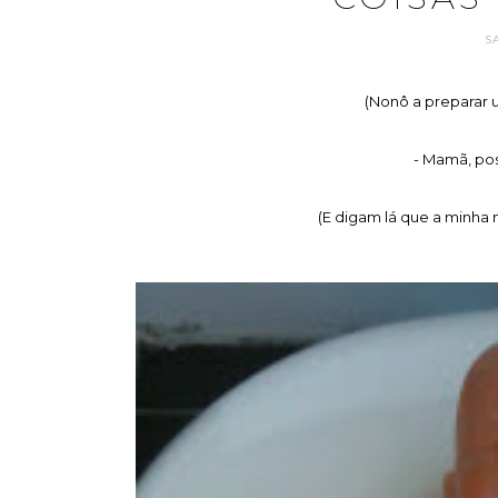
S
(Nonô a preparar u
- Mamã, pos
(E digam lá que a minha ne