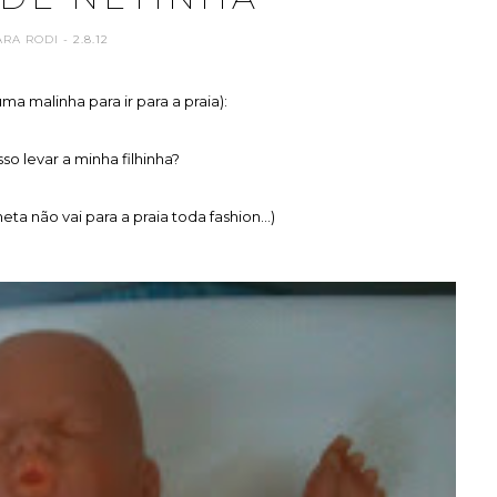
ARA RODI
- 2.8.12
ma malinha para ir para a praia):
so levar a minha filhinha?
ta não vai para a praia toda fashion...)