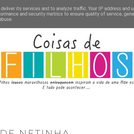
deliver its services and to analyze traffic. Your IP address and 
formance and security metrics to ensure quality of service, gen
abuse.
 DE NETINHA