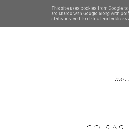
This site uses cookies from Google to 
are shared with Google along with per
statistics, and to detect and address 
COISAS