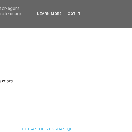
user-agent
erate usage
LEARN MORE
GOT IT
COISAS DE PESSOAS QUE