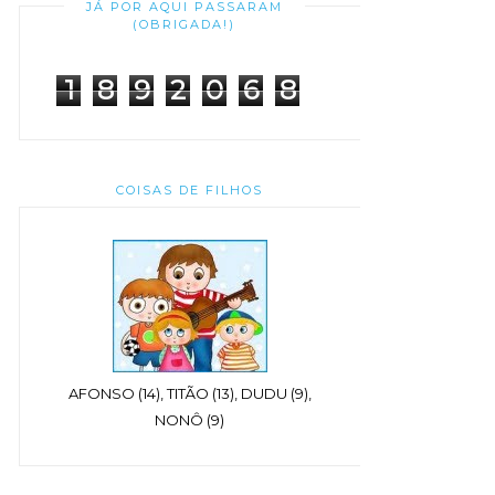
JÁ POR AQUI PASSARAM
(OBRIGADA!)
1
8
9
2
0
6
8
COISAS DE FILHOS
AFONSO (14), TITÃO (13), DUDU (9),
NONÔ (9)