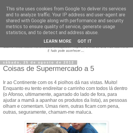
This site uses cookies from Google to deliver its services
and to analyze traffic. Your IP address and user-agent are
shared with Google along with performance and security
metrics to ensure quality of service, generate usage
statistics, and to detect and address abuse.
LEARN MORE
GOT IT
sábado, 25 de agosto de 2012
Coisas de Supermercado a 5
Ir ao Continente com os 4 piolhos dá nas vistas. Muito!
Enquanto eu tento endireitar o carrinho com todos lá dentro
(o Afonso, ultimamente, agarrado do lado de fora, para
ajudar a mamã a apanhar os produtos da lista), as pessoas
olham e comentam. Umas riem, outras ficam com pena,
outras, seguramente, chamam-me maluca.