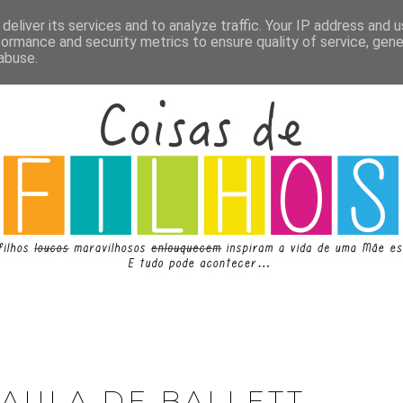
deliver its services and to analyze traffic. Your IP address and 
formance and security metrics to ensure quality of service, gen
abuse.
ª AULA DE BALLETT