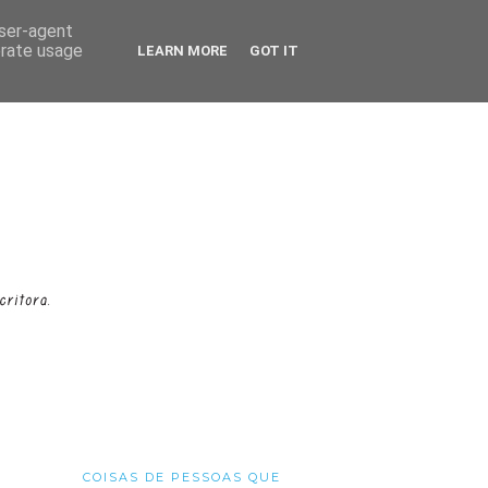
user-agent
erate usage
LEARN MORE
GOT IT
COISAS DE PESSOAS QUE