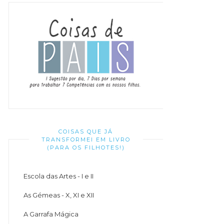
COISAS QUE JÁ
TRANSFORMEI EM LIVRO
(PARA OS FILHOTES!)
Escola das Artes - I e II
As Gémeas - X, XI e XII
A Garrafa Mágica