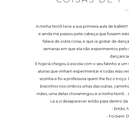
S
A minha Nonô teve a sua primeira aula de ballett
e ainda me passou pela cabeça que fossem estes 
falava de outra coisa, e que ia gostar de danç
semanas em que ela não experimentou pelo me
dançaricar,
E hoje lá chegou à escola com o seu fatinho e um
alunas que vinham experimentar e todas elas vest
sozinha e foi a professora quem lhe fez o troço
bracinhos nos ombros umas das outras, caminhan
mães, uma delas choramingou e a minha Nonô... sor
Lá a vi desaparecer então para dentro da s
- Então,
- Foi bem. D