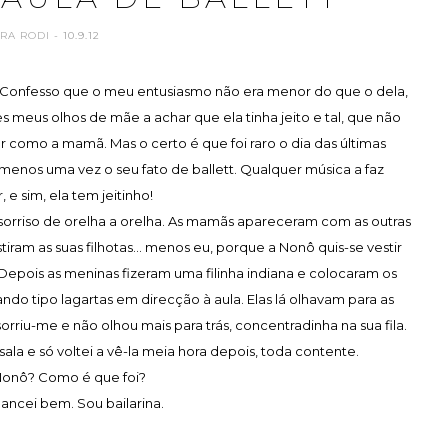
ARA RODI
- 10.9.12
!! Confesso que o meu entusiasmo não era menor do que o dela,
meus olhos de mãe a achar que ela tinha jeito e tal, que não
ar como a mamã. Mas o certo é que foi raro o dia das últimas
nos uma vez o seu fato de ballett. Qualquer música a faz
 e sim, ela tem jeitinho!
 sorriso de orelha a orelha. As mamãs apareceram com as outras
iram as suas filhotas... menos eu, porque a Nonô quis-se vestir
. Depois as meninas fizeram uma filinha indiana e colocaram os
do tipo lagartas em direcção à aula. Elas lá olhavam para as
riu-me e não olhou mais para trás, concentradinha na sua fila.
ala e só voltei a vê-la meia hora depois, toda contente.
 Nonô? Como é que foi?
ancei bem. Sou bailarina.