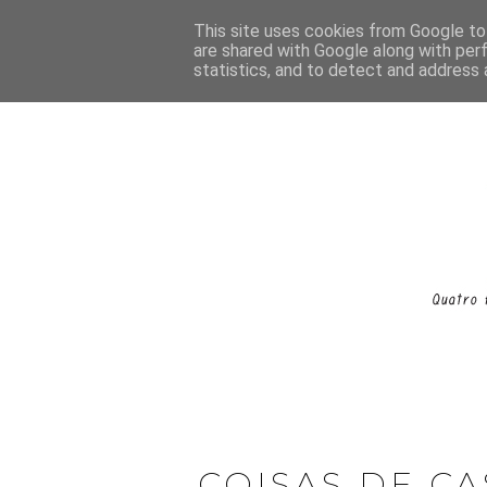
This site uses cookies from Google to 
are shared with Google along with per
statistics, and to detect and address 
COISAS DE C