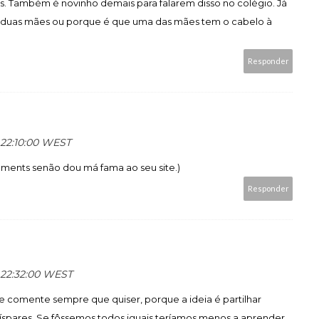
as. Também é novinho demais para falarem disso no colégio. Já
duas mães ou porque é que uma das mães tem o cabelo à
Responder
s 22:10:00 WEST
mments senão dou má fama ao seu site.)
Responder
s 22:32:00 WEST
 comente sempre que quiser, porque a ideia é partilhar
íspares. Se fôssemos todos iguais teríamos menos a aprender