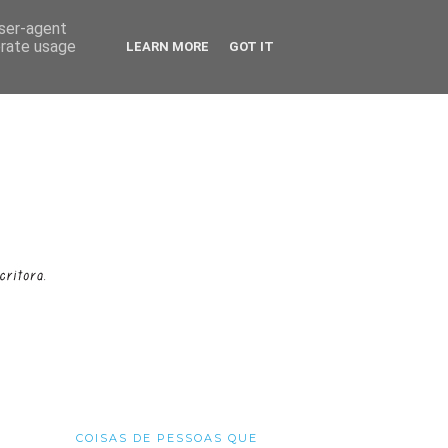
user-agent
erate usage
LEARN MORE
GOT IT
COISAS DE PESSOAS QUE