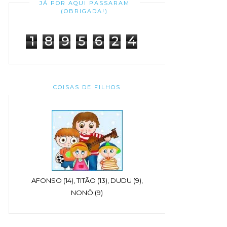
JÁ POR AQUI PASSARAM
(OBRIGADA!)
1
8
9
5
6
2
4
COISAS DE FILHOS
AFONSO (14), TITÃO (13), DUDU (9),
NONÔ (9)