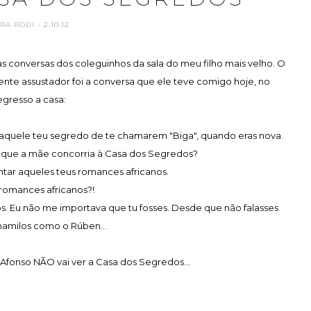
ARA RODI
- 2.10.12
 conversas dos coleguinhos da sala do meu filho mais velho. O
ente assustador foi a conversa que ele teve comigo hoje, no
egresso a casa:
 aquele teu segredo de te chamarem "Biga", quando eras nova.
s que a mãe concorria à Casa dos Segredos?
ntar aqueles teus romances africanos.
 romances africanos?!
os. Eu não me importava que tu fosses. Desde que não falasses
mamilos como o Rúben...
 Afonso NÃO vai ver a Casa dos Segredos...