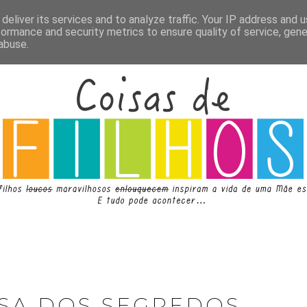
deliver its services and to analyze traffic. Your IP address and 
formance and security metrics to ensure quality of service, gen
abuse.
ASA DOS SEGREDOS