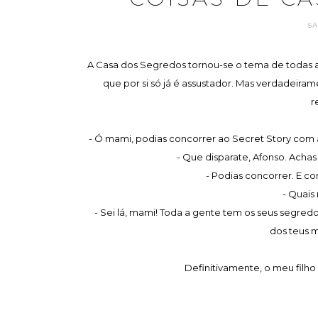
S
A Casa dos Segredos tornou-se o tema de todas as
que por si só já é assustador. Mas verdadeiram
r
- Ó mami, podias concorrer ao Secret Story com
- Que disparate, Afonso. Acha
- Podias concorrer. E co
- Quais
- Sei lá, mami! Toda a gente tem os seus segred
dos teus 
Definitivamente, o meu filho