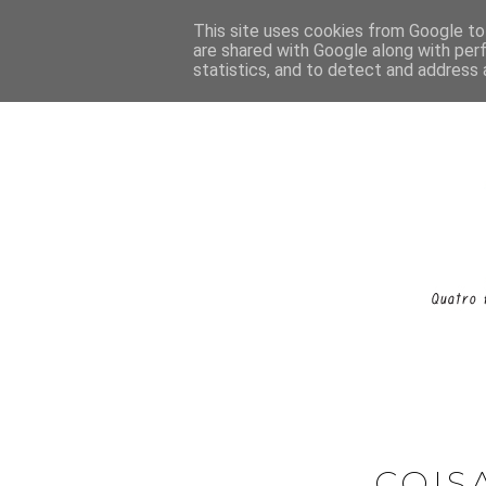
This site uses cookies from Google to 
are shared with Google along with per
statistics, and to detect and address 
COIS