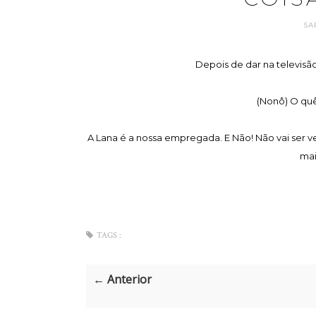
SA
Depois de dar na televisão
(Nonô) O quê
A Lana é a nossa empregada. E Não! Não vai ser ve
mai
TAGS :
← Anterior