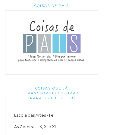
COISAS DE PAIS
COISAS QUE JÁ
TRANSFORMEI EM LIVRO
(PARA OS FILHOTES!)
Escola das Artes - I e II
As Gémeas - X, XI e XII