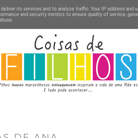
deliver its services and to analyze traffic. Your IP address and 
formance and security metrics to ensure quality of service, gen
abuse.
AS DE ANA