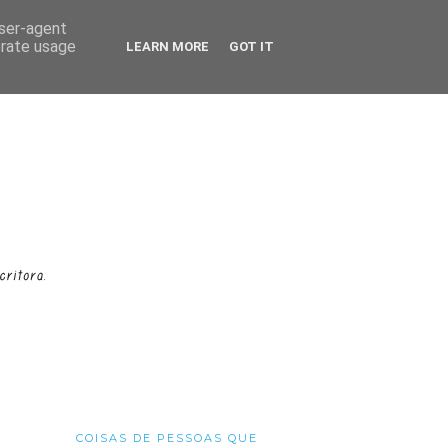
user-agent
erate usage
LEARN MORE
GOT IT
COISAS DE PESSOAS QUE