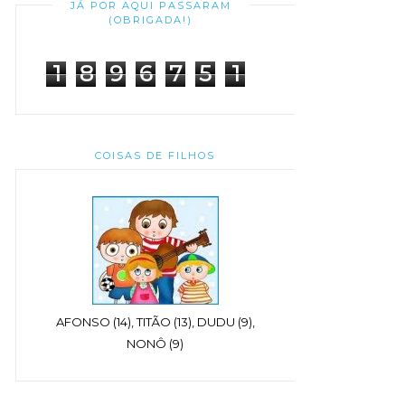
JÁ POR AQUI PASSARAM
(OBRIGADA!)
1
8
9
6
7
5
1
COISAS DE FILHOS
AFONSO (14), TITÃO (13), DUDU (9),
NONÔ (9)