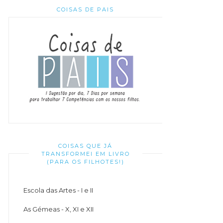
COISAS DE PAIS
COISAS QUE JÁ
TRANSFORMEI EM LIVRO
(PARA OS FILHOTES!)
Escola das Artes - I e II
As Gémeas - X, XI e XII