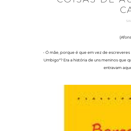
C
SA
(Afons
- Ó mãe, porque é que em vez de escreveres o
Umbigo"? Era a história de uns meninos que qu
entravam aque