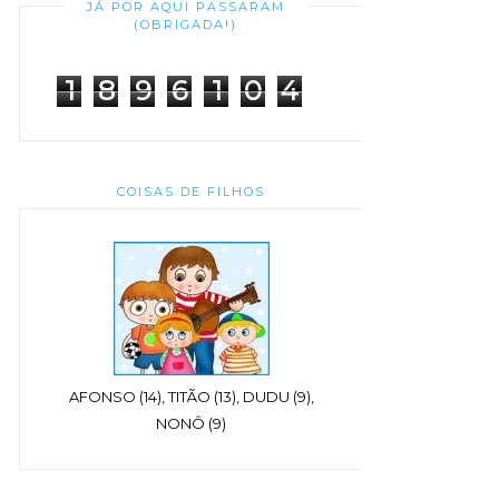
JÁ POR AQUI PASSARAM
(OBRIGADA!)
1
8
9
6
1
0
4
COISAS DE FILHOS
AFONSO (14), TITÃO (13), DUDU (9),
NONÔ (9)