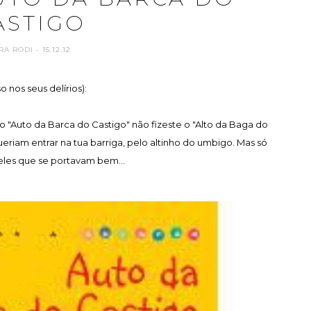
ASTIGO
RA RODI
- 15.12.12
o nos seus delírios):
 "Auto da Barca do Castigo" não fizeste o "Alto da Baga do
eriam entrar na tua barriga, pelo altinho do umbigo. Mas só
les que se portavam bem...