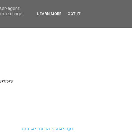
user-agent
erate usage
LEARN MORE
GOT IT
COISAS DE PESSOAS QUE