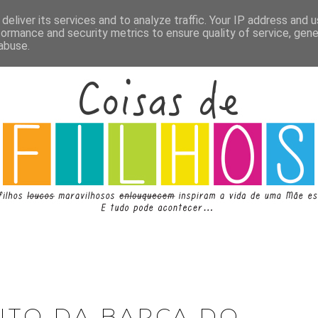
deliver its services and to analyze traffic. Your IP address and 
formance and security metrics to ensure quality of service, gen
abuse.
UTO DA BARCA DO