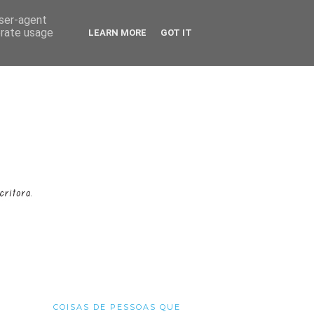
user-agent
erate usage
LEARN MORE
GOT IT
COISAS DE PESSOAS QUE