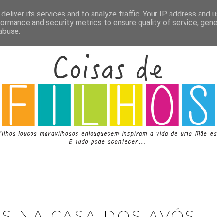
deliver its services and to analyze traffic. Your IP address and 
formance and security metrics to ensure quality of service, gen
abuse.
AS NA CASA DOS AVÓS