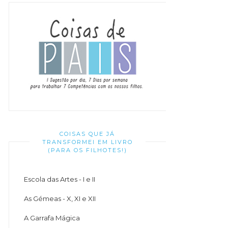
COISAS QUE JÁ
TRANSFORMEI EM LIVRO
(PARA OS FILHOTES!)
Escola das Artes - I e II
As Gémeas - X, XI e XII
A Garrafa Mágica