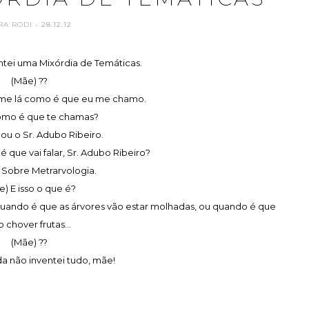
RA RODI
- 28.12.12
ntei uma Mixórdia de Temáticas.
(Mãe) ??
-me lá como é que eu me chamo.
omo é que te chamas?
Sou o Sr. Adubo Ribeiro.
é que vai falar, Sr. Adubo Ribeiro?
 Sobre Metrarvologia.
e) E isso o que é?
 quando é que as árvores vão estar molhadas, ou quando é que
o chover frutas...
(Mãe) ??
da não inventei tudo, mãe!