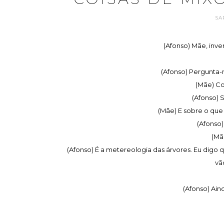
SA
(Afonso) Mãe, inve
(Afonso) Pergunta
(Mãe) C
(Afonso) 
(Mãe) E sobre o que 
(Afonso)
(Mã
(Afonso) É a metereologia das árvores. Eu digo
vã
(Afonso) Ain