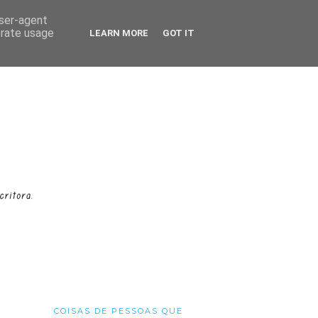
user-agent
erate usage
LEARN MORE
GOT IT
COISAS DE PESSOAS QUE