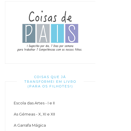
COISAS QUE JÁ
TRANSFORMEI EM LIVRO
(PARA OS FILHOTES!)
Escola das Artes - I e II
As Gémeas - X, XI e XII
A Garrafa Mágica