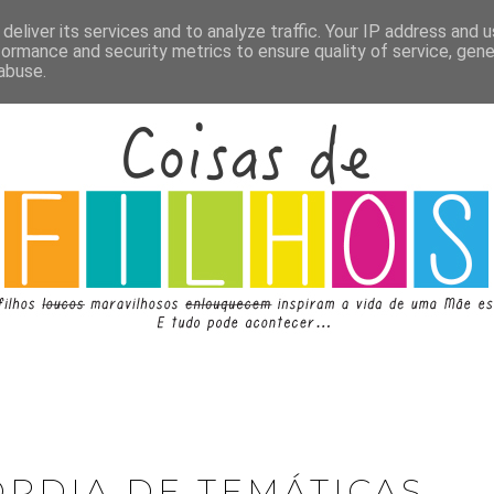
deliver its services and to analyze traffic. Your IP address and 
formance and security metrics to ensure quality of service, gen
abuse.
ÓRDIA DE TEMÁTICAS