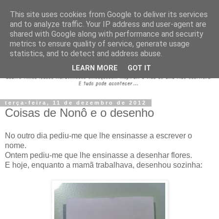
This site uses cookies from Google to deliver its services
and to analyze traffic. Your IP address and user-agent are
shared with Google along with performance and security
metrics to ensure quality of service, generate usage
statistics, and to detect and address abuse.
LEARN MORE
GOT IT
terça-feira, 11 de dezembro de 2012
Coisas de Nonô e o desenho
No outro dia pediu-me que lhe ensinasse a escrever o
nome.
Ontem pediu-me que lhe ensinasse a desenhar flores.
E hoje, enquanto a mamã trabalhava, desenhou sozinha: