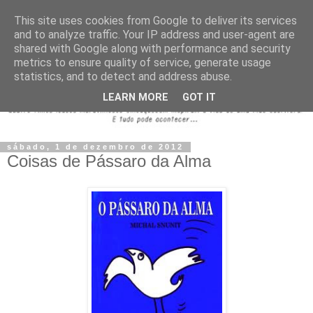
This site uses cookies from Google to deliver its services
and to analyze traffic. Your IP address and user-agent are
shared with Google along with performance and security
metrics to ensure quality of service, generate usage
statistics, and to detect and address abuse.
LEARN MORE
GOT IT
sábado, 1 de dezembro de 2012
Coisas de Pássaro da Alma