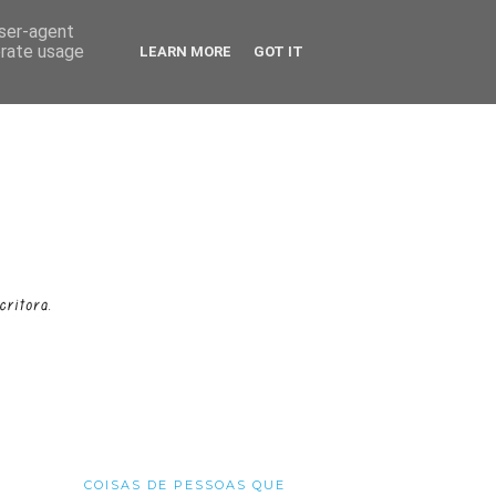
user-agent
erate usage
LEARN MORE
GOT IT
COISAS DE PESSOAS QUE