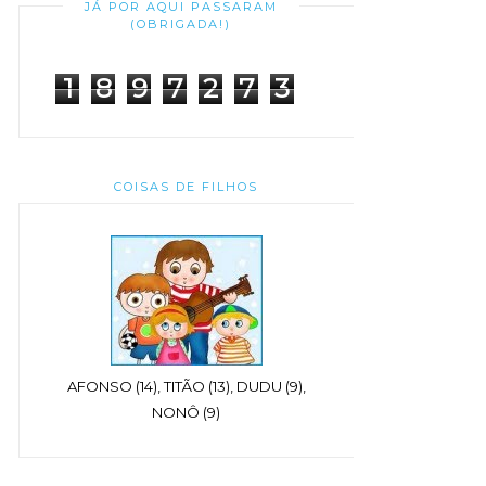
JÁ POR AQUI PASSARAM
(OBRIGADA!)
1
8
9
7
2
7
3
COISAS DE FILHOS
AFONSO (14), TITÃO (13), DUDU (9),
NONÔ (9)