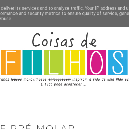
deliver its services and to analyze traffic. Your IP address and 
formance and security metrics to ensure quality of service, gen
abuse.
DE PRÉ-MOLAR