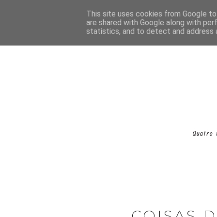
This site uses cookies from Google to 
are shared with Google along with per
statistics, and to detect and address 
COISAS 