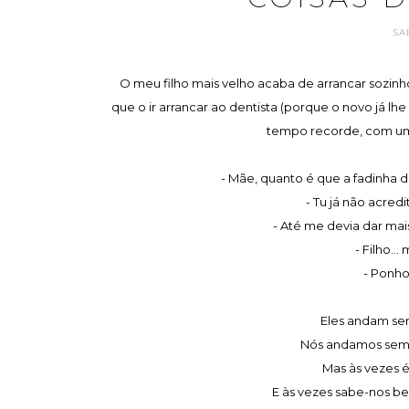
SA
O meu filho mais velho acaba de arrancar sozin
que o ir arrancar ao dentista (porque o novo já l
tempo recorde, com um 
- Mãe, quanto é que a fadinha 
- Tu já não acredi
- Até me devia dar mais
- Filho...
- Ponho
Eles andam sem
Nós andamos semp
Mas às vezes é
E às vezes sabe-nos b