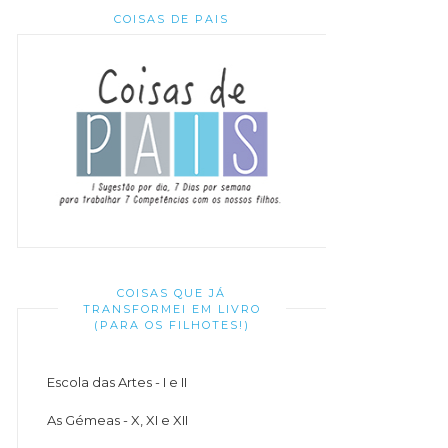
COISAS DE PAIS
COISAS QUE JÁ
TRANSFORMEI EM LIVRO
(PARA OS FILHOTES!)
Escola das Artes - I e II
As Gémeas - X, XI e XII