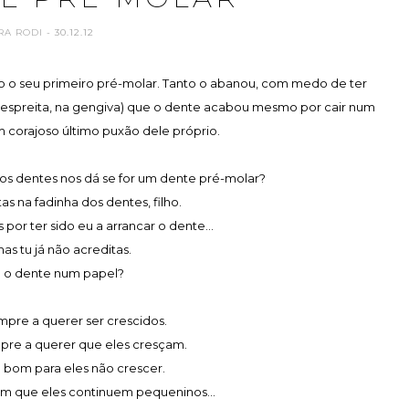
RA RODI
- 30.12.12
ho o seu primeiro pré-molar. Tanto o abanou, com medo de ter
he espreita, na gengiva) que o dente acabou mesmo por cair num
corajoso último puxão dele próprio.
dos dentes nos dá se for um dente pré-molar?
tas na fadinha dos dentes, filho.
 por ter sido eu a arrancar o dente...
 mas tu já não acreditas.
 o dente num papel?
pre a querer ser crescidos.
re a querer que eles cresçam.
 bom para eles não crescer.
em que eles continuem pequeninos...