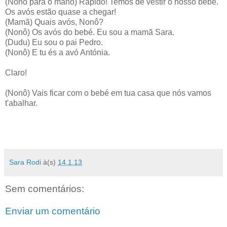
(Nonô para o mano) Rápido! Temos de vestir o nosso bebé.
Os avós estão quase a chegar!
(Mamã) Quais avós, Nonô?
(Nonô) Os avós do bebé. Eu sou a mamã Sara.
(Dudu) Eu sou o pai Pedro.
(Nonô) E tu és a avó Antónia.
Claro!
(Nonô) Vais ficar com o bebé em tua casa que nós vamos
t'abalhar.
Sara Rodi
à(s)
14.1.13
Sem comentários:
Enviar um comentário