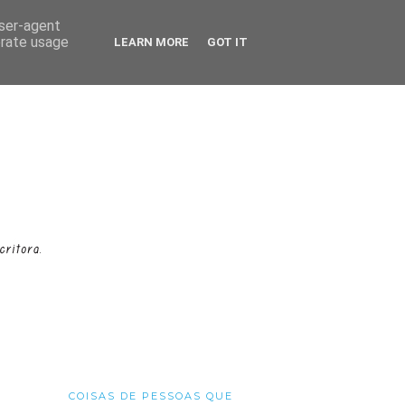
user-agent
erate usage
LEARN MORE
GOT IT
COISAS DE PESSOAS QUE