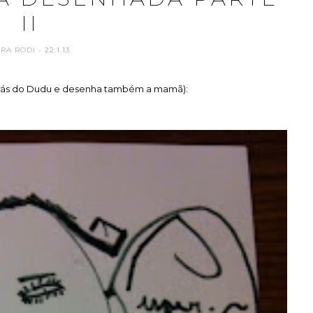
II
ARA RODI
- 22.1.13
atrás do Dudu e desenha também a mamã):