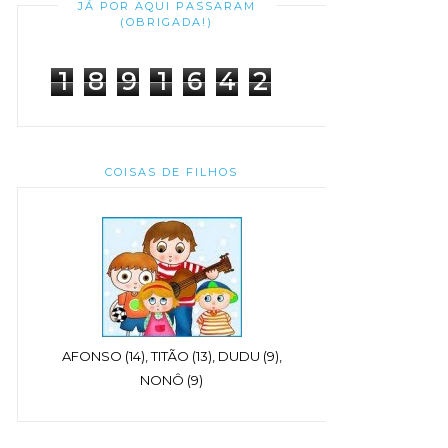
JÁ POR AQUI PASSARAM
(OBRIGADA!)
1
8
9
1
6
4
2
COISAS DE FILHOS
AFONSO (14), TITÃO (13), DUDU (9),
NONÔ (9)