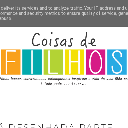
deliver its services and to analyze traffic. Your IP address and 
formance and security metrics to ensure quality of service, gen
abuse.
Ã DESENHADA PARTE