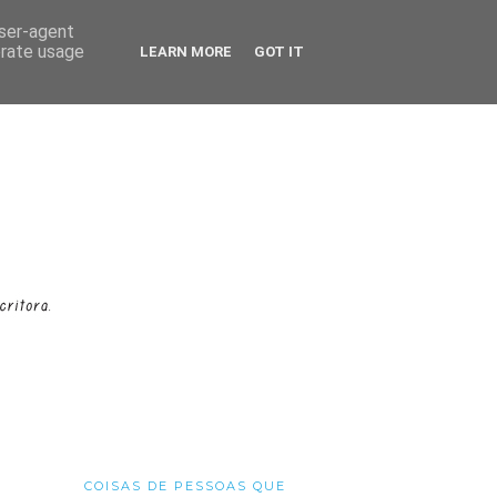
user-agent
erate usage
LEARN MORE
GOT IT
COISAS DE PESSOAS QUE