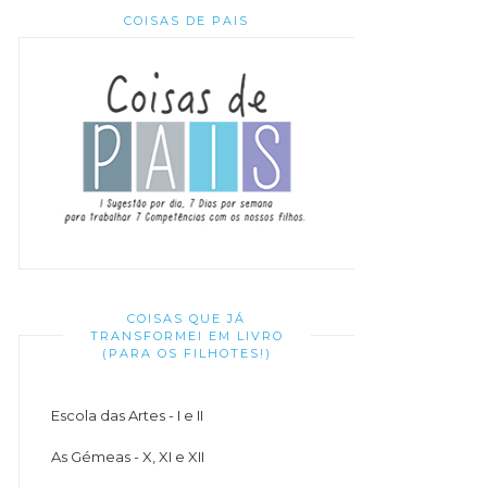
COISAS DE PAIS
COISAS QUE JÁ
TRANSFORMEI EM LIVRO
(PARA OS FILHOTES!)
Escola das Artes - I e II
As Gémeas - X, XI e XII