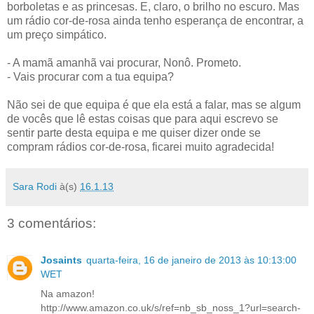
borboletas e as princesas. E, claro, o brilho no escuro. Mas
um rádio cor-de-rosa ainda tenho esperança de encontrar, a
um preço simpático.
- A mamã amanhã vai procurar, Nonô. Prometo.
- Vais procurar com a tua equipa?
Não sei de que equipa é que ela está a falar, mas se algum
de vocês que lê estas coisas que para aqui escrevo se
sentir parte desta equipa e me quiser dizer onde se
compram rádios cor-de-rosa, ficarei muito agradecida!
Sara Rodi
à(s)
16.1.13
3 comentários:
Josaints
quarta-feira, 16 de janeiro de 2013 às 10:13:00
WET
Na amazon!
http://www.amazon.co.uk/s/ref=nb_sb_noss_1?url=search-