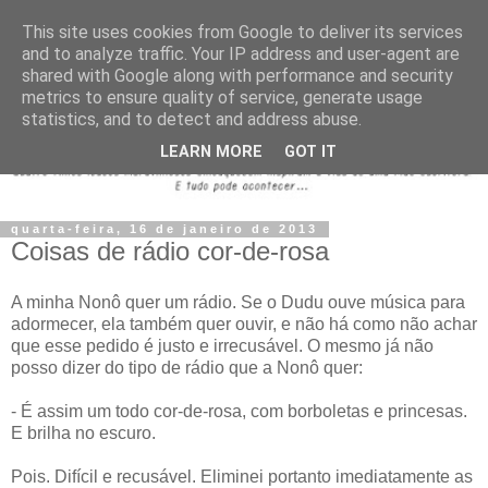
This site uses cookies from Google to deliver its services
and to analyze traffic. Your IP address and user-agent are
shared with Google along with performance and security
metrics to ensure quality of service, generate usage
statistics, and to detect and address abuse.
LEARN MORE
GOT IT
quarta-feira, 16 de janeiro de 2013
Coisas de rádio cor-de-rosa
A minha Nonô quer um rádio. Se o Dudu ouve música para
adormecer, ela também quer ouvir, e não há como não achar
que esse pedido é justo e irrecusável. O mesmo já não
posso dizer do tipo de rádio que a Nonô quer:
- É assim um todo cor-de-rosa, com borboletas e princesas.
E brilha no escuro.
Pois. Difícil e recusável. Eliminei portanto imediatamente as