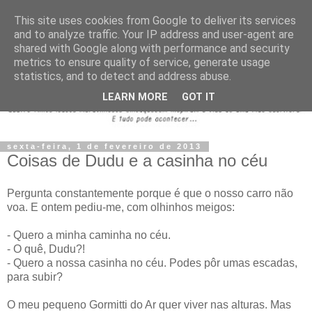
This site uses cookies from Google to deliver its services
and to analyze traffic. Your IP address and user-agent are
shared with Google along with performance and security
metrics to ensure quality of service, generate usage
statistics, and to detect and address abuse.
LEARN MORE
GOT IT
sexta-feira, 1 de fevereiro de 2013
Coisas de Dudu e a casinha no céu
Pergunta constantemente porque é que o nosso carro não
voa. E ontem pediu-me, com olhinhos meigos:
- Quero a minha caminha no céu.
- O quê, Dudu?!
- Quero a nossa casinha no céu. Podes pôr umas escadas,
para subir?
O meu pequeno Gormitti do Ar quer viver nas alturas. Mas