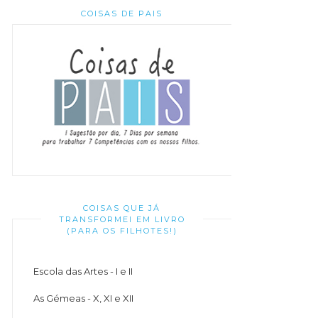
COISAS DE PAIS
COISAS QUE JÁ
TRANSFORMEI EM LIVRO
(PARA OS FILHOTES!)
Escola das Artes - I e II
As Gémeas - X, XI e XII