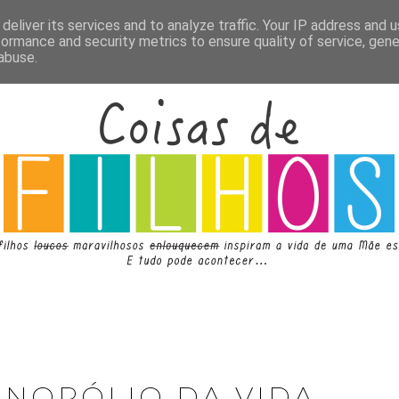
deliver its services and to analyze traffic. Your IP address and 
formance and security metrics to ensure quality of service, gen
abuse.
ONOPÓLIO DA VIDA