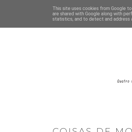
This site uses cookies from Google to 
are shared with Google along with per
statistics, and to detect and address 
COISAS DE M