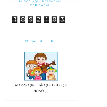
JÁ POR AQUI PASSARAM
(OBRIGADA!)
1
8
9
2
1
8
3
COISAS DE FILHOS
AFONSO (14), TITÃO (13), DUDU (9),
NONÔ (9)