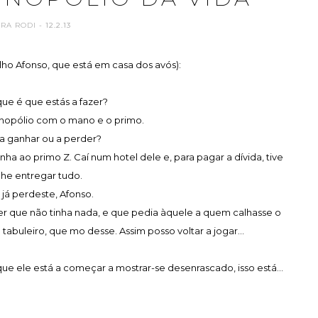
ARA RODI
- 12.2.13
lho Afonso, que está em casa dos avós):
que é que estás a fazer?
onopólio com o mano e o primo.
s a ganhar ou a perder?
nha ao primo Z. Caí num hotel dele e, para pagar a dívida, tive
lhe entregar tudo.
 já perdeste, Afonso.
izer que não tinha nada, e que pedia àquele a quem calhasse o
abuleiro, que mo desse. Assim posso voltar a jogar...
que ele está a começar a mostrar-se desenrascado, isso está...