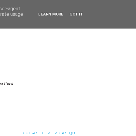
user-agent
erate usage
LEARN MORE
GOT IT
COISAS DE PESSOAS QUE