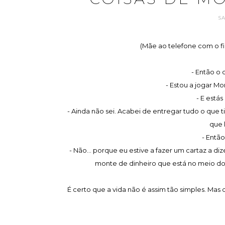
S
(Mãe ao telefone com o fi
- Então o 
- Estou a jogar M
- E está
- Ainda não sei. Acabei de entregar tudo o que ti
que 
- Então
- Não... porque eu estive a fazer um cartaz a d
monte de dinheiro que está no meio do t
É certo que a vida não é assim tão simples. Mas 