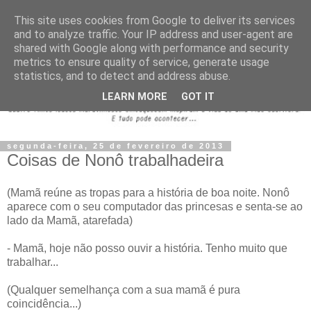
This site uses cookies from Google to deliver its services
and to analyze traffic. Your IP address and user-agent are
shared with Google along with performance and security
metrics to ensure quality of service, generate usage
statistics, and to detect and address abuse.
LEARN MORE
GOT IT
segunda-feira, 25 de fevereiro de 2013
Coisas de Nonô trabalhadeira
(Mamã reúne as tropas para a história de boa noite. Nonô
aparece com o seu computador das princesas e senta-se ao
lado da Mamã, atarefada)
- Mamã, hoje não posso ouvir a história. Tenho muito que
trabalhar...
(Qualquer semelhança com a sua mamã é pura
coincidência...)