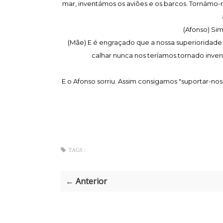
mar, inventámos os aviões e os barcos. Tornámo-
(Afonso) Sim
(Mãe) E é engraçado que a nossa superioridade n
calhar nunca nos teríamos tornado inven
E o Afonso sorriu. Assim consigamos "suportar-nos
TAGS :
← Anterior