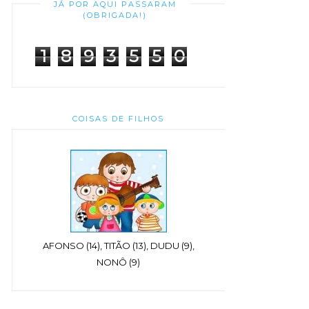
JÁ POR AQUI PASSARAM
(OBRIGADA!)
1
8
9
3
5
5
0
COISAS DE FILHOS
AFONSO (14), TITÃO (13), DUDU (9),
NONÔ (9)