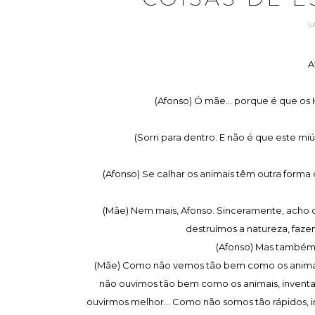
S
A
(Afonso) Ó mãe... porque é que o
(Sorri para dentro. E não é que este
(Afonso) Se calhar os animais têm outra forma d
(Mãe) Nem mais, Afonso. Sinceramente, acho qu
destruímos a natureza, fazem
(Afonso) Mas também f
(Mãe) Como não vemos tão bem como os animais,
não ouvimos tão bem como os animais, invent
ouvirmos melhor... Como não somos tão rápidos