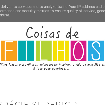
deliver its services and to analyze traffic. Your IP address and 
formance and security metrics to ensure quality of service, gen
abuse.
SPÉCIE SUPERIOR