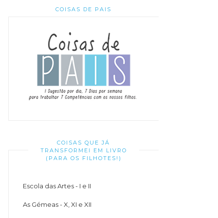
COISAS DE PAIS
COISAS QUE JÁ
TRANSFORMEI EM LIVRO
(PARA OS FILHOTES!)
Escola das Artes - I e II
As Gémeas - X, XI e XII