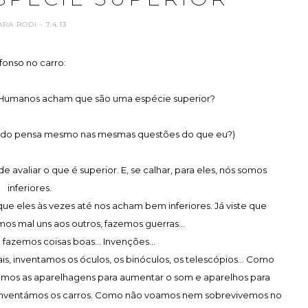
ARA RODI
- 7.4.13
fonso no carro:
s Humanos acham que são uma espécie superior?
 miúdo pensa mesmo nas mesmas questões do que eu?)
e avaliar o que é superior. E, se calhar, para eles, nós somos
inferiores.
e eles às vezes até nos acham bem inferiores. Já viste que
os mal uns aos outros, fazemos guerras...
azemos coisas boas... Invenções...
 inventamos os óculos, os binóculos, os telescópios... Como
amos as aparelhagens para aumentar o som e aparelhos para
, inventámos os carros. Como não voamos nem sobrevivemos no