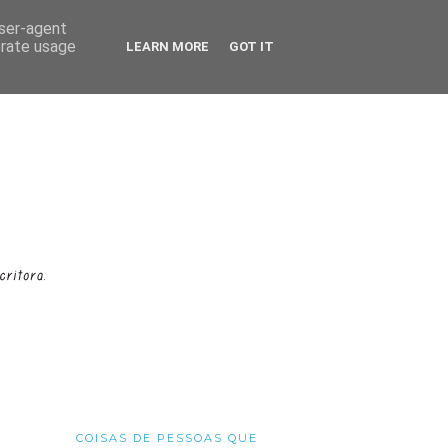
user-agent
erate usage
LEARN MORE
GOT IT
COISAS DE PESSOAS QUE