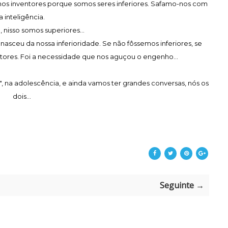
nos inventores porque somos seres inferiores. Safamo-nos com
a inteligência.
, nisso somos superiores...
asceu da nossa inferioridade. Se não fôssemos inferiores, se
tores. Foi a necessidade que nos aguçou o engenho...
", na adolescência, e ainda vamos ter grandes conversas, nós os
dois...
Seguinte →