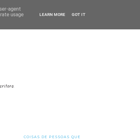
user-agent
erate usage
LEARN MORE
GOT IT
COISAS DE PESSOAS QUE