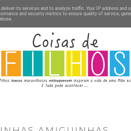
deliver its services and to analyze traffic. Your IP address and 
formance and security metrics to ensure quality of service, gen
abuse.
DINHAS AMIGUINHAS