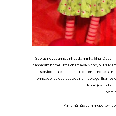
São as novas amiguinhas da minha filha. Duas li
ganharam nome: uma chama-se Nonô, outra Mamã. 
serviço. Ela é a loirinha. E ontem à noite sa
brincadeiras que acabou num abraço. Éramos duas
Nonô (não a fadin
- É bom 
A mamã não tem muito tempo. M