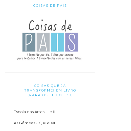
COISAS DE PAIS
COISAS QUE JÁ
TRANSFORMEI EM LIVRO
(PARA OS FILHOTES!)
Escola das Artes - I e II
As Gémeas - X, XI e XII