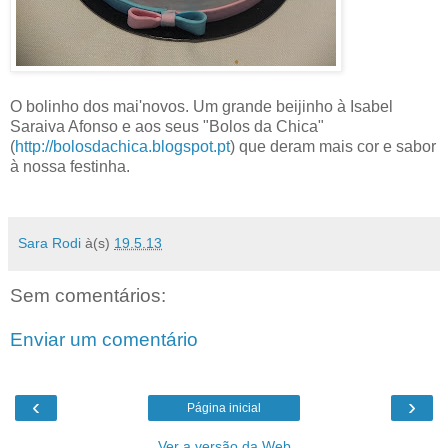
O bolinho dos mai'novos. Um grande beijinho à Isabel
Saraiva Afonso e aos seus "Bolos da Chica"
(
http://bolosdachica.blogspot.pt
) que deram mais cor e sabor
à nossa festinha.
Sara Rodi
à(s)
19.5.13
Sem comentários:
Enviar um comentário
‹
›
Página inicial
Ver a versão da Web