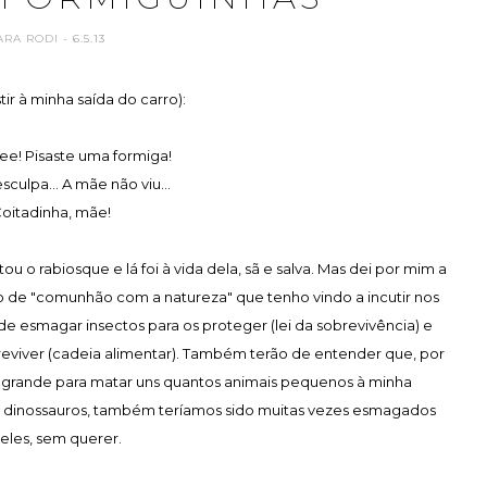
ARA RODI
- 6.5.13
tir à minha saída do carro):
e! Pisaste uma formiga!
esculpa... A mãe não viu...
Coitadinha, mãe!
ou o rabiosque e lá foi à vida dela, sã e salva. Mas dei por mim a
rito de "comunhão com a natureza" que tenho vindo a incutir nos
e esmagar insectos para os proteger (lei da sobrevivência) e
eviver (cadeia alimentar). Também terão de entender que, por
e grande para matar uns quantos animais pequenos à minha
 dinossauros, também teríamos sido muitas vezes esmagados
eles, sem querer.