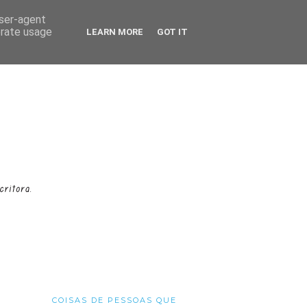
user-agent
erate usage
LEARN MORE
GOT IT
COISAS DE PESSOAS QUE