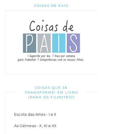
COISAS DE PAIS
COISAS QUE JÁ
TRANSFORMEI EM LIVRO
(PARA OS FILHOTES!)
Escola das Artes - I e II
As Gémeas - X, XI e XII