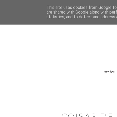
This site uses cookies from Google to 
are shared with Google along with per
statistics, and to detect and address 
COISAS DE