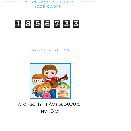
JÁ POR AQUI PASSARAM
(OBRIGADA!)
1
8
9
6
7
3
3
COISAS DE FILHOS
AFONSO (14), TITÃO (13), DUDU (9),
NONÔ (9)