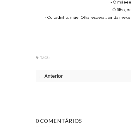
- Ó mãeee
- Ó filho, d
- Coitadinho, mãe. Olha, espera... ainda mexe 
TAGS :
← Anterior
0 COMENTÁRIOS