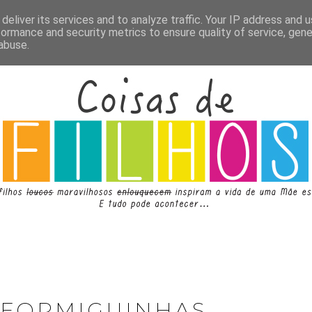
deliver its services and to analyze traffic. Your IP address and 
formance and security metrics to ensure quality of service, gen
abuse.
 FORMIGUINHAS