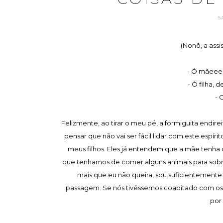
S
(Nonô, a assis
- Ó mãeeee
- Ó filha, d
- 
Felizmente, ao tirar o meu pé, a formiguita endireit
pensar que não vai ser fácil lidar com este espí
meus filhos. Eles já entendem que a mãe tenha d
que tenhamos de comer alguns animais para sobr
mais que eu não queira, sou suficientement
passagem. Se nós tivéssemos coabitado com os
por 