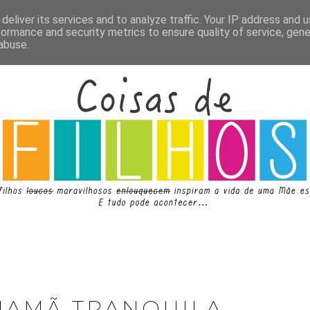
deliver its services and to analyze traffic. Your IP address and 
formance and security metrics to ensure quality of service, gen
abuse.
MAMÃ TRANQUILA