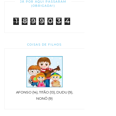
JÁ POR AQUI PASSARAM
(OBRIGADA!)
1
8
9
9
0
3
4
COISAS DE FILHOS
AFONSO (14), TITÃO (13), DUDU (9),
NONÔ (9)