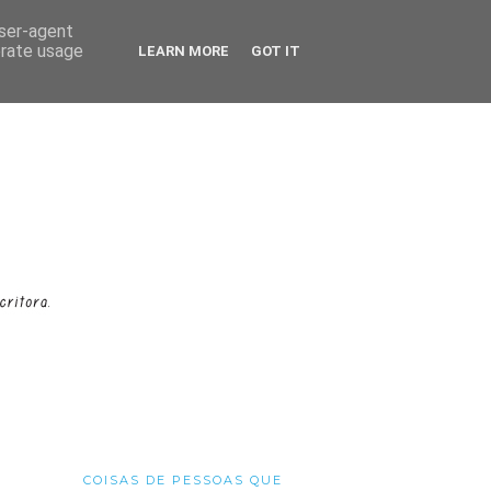
user-agent
erate usage
LEARN MORE
GOT IT
COISAS DE PESSOAS QUE