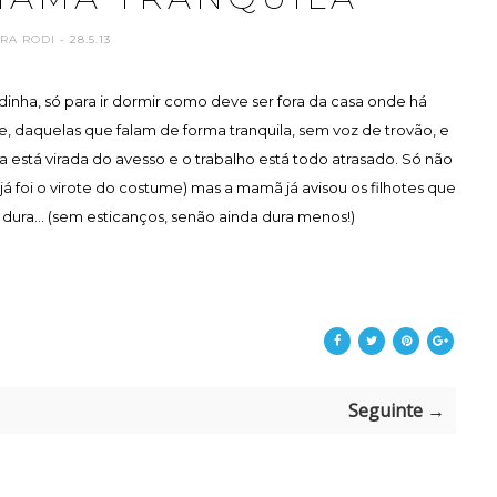
ARA RODI
- 28.5.13
inha, só para ir dormir como deve ser fora da casa onde há
 daquelas que falam de forma tranquila, sem voz de trovão, e
stá virada do avesso e o trabalho está todo atrasado. Só não
já foi o virote do costume) mas a mamã já avisou os filhotes que
ura... (sem esticanços, senão ainda dura menos!)
Seguinte →