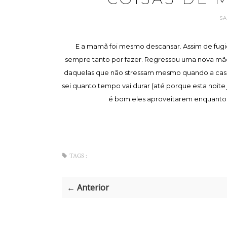
S
E a mamã foi mesmo descansar. Assim de fugid
sempre tanto por fazer. Regressou uma nova mãe,
daquelas que não stressam mesmo quando a casa e
sei quanto tempo vai durar (até porque esta noite 
é bom eles aproveitarem enquanto d
TAGS :
← Anterior