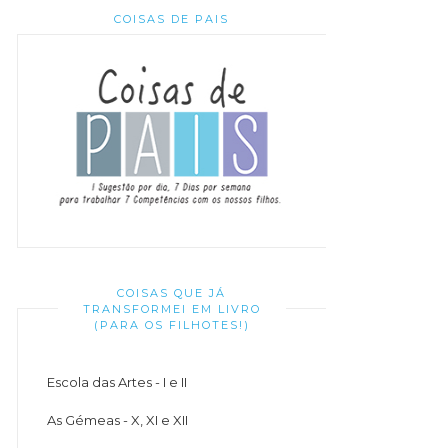
COISAS DE PAIS
COISAS QUE JÁ
TRANSFORMEI EM LIVRO
(PARA OS FILHOTES!)
Escola das Artes - I e II
As Gémeas - X, XI e XII