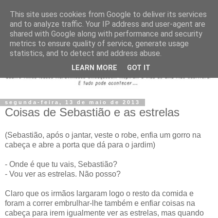
This site uses cookies from Google to deliver its services
and to analyze traffic. Your IP address and user-agent are
shared with Google along with performance and security
metrics to ensure quality of service, generate usage
statistics, and to detect and address abuse.
LEARN MORE
GOT IT
segunda-feira, 13 de maio de 2013
Coisas de Sebastião e as estrelas
(Sebastião, após o jantar, veste o robe, enfia um gorro na
cabeça e abre a porta que dá para o jardim)
- Onde é que tu vais, Sebastião?
- Vou ver as estrelas. Não posso?
Claro que os irmãos largaram logo o resto da comida e
foram a correr embrulhar-lhe também e enfiar coisas na
cabeça para irem igualmente ver as estrelas, mas quando