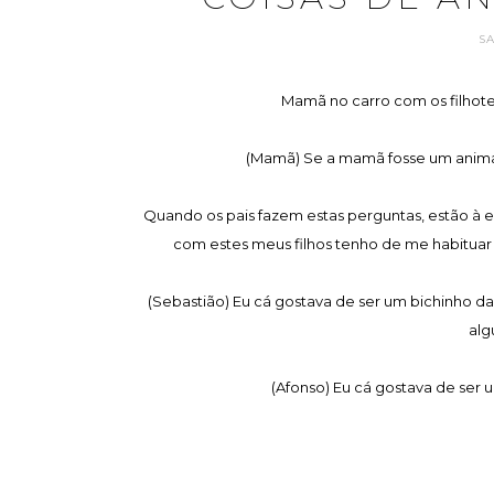
S
Mamã no carro com os filhote
(Mamã) Se a mamã fosse um animal
Quando os pais fazem estas perguntas, estão à esp
com estes meus filhos tenho de me habituar
(Sebastião) Eu cá gostava de ser um bichinho da 
alg
(Afonso) Eu cá gostava de ser u