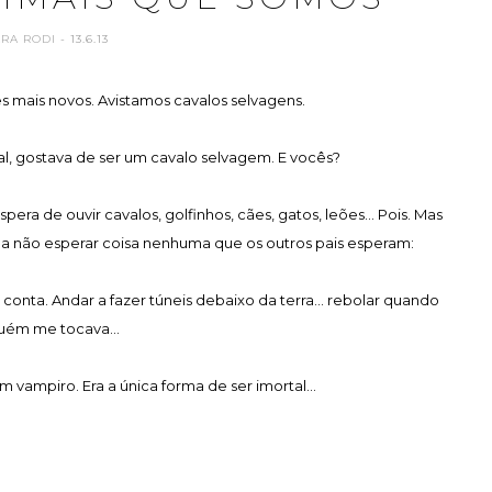
ARA RODI
- 13.6.13
s mais novos. Avistamos cavalos selvagens.
, gostava de ser um cavalo selvagem. E vocês?
era de ouvir cavalos, golfinhos, cães, gatos, leões... Pois. Mas
 a não esperar coisa nenhuma que os outros pais esperam:
conta. Andar a fazer túneis debaixo da terra... rebolar quando
uém me tocava...
m vampiro. Era a única forma de ser imortal...