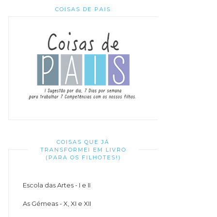
COISAS DE PAIS
COISAS QUE JÁ
TRANSFORMEI EM LIVRO
(PARA OS FILHOTES!)
Escola das Artes - I e II
As Gémeas - X, XI e XII