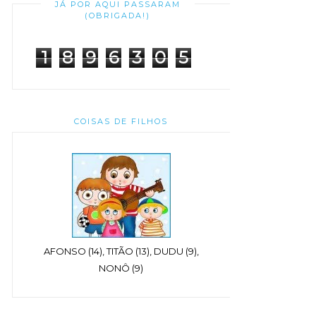
JÁ POR AQUI PASSARAM
(OBRIGADA!)
1
8
9
6
3
0
5
COISAS DE FILHOS
AFONSO (14), TITÃO (13), DUDU (9),
NONÔ (9)