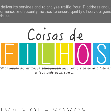
deliver its services and to analyze traffic. Your IP address and 
formance and security metrics to ensure quality of service, gen
abuse.
NIMAIS QUE SOMOS