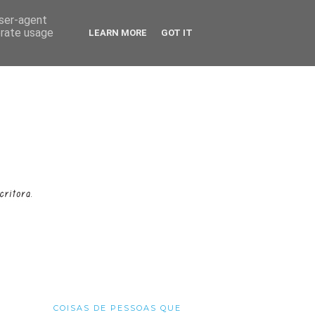
user-agent
erate usage
LEARN MORE
GOT IT
COISAS DE PESSOAS QUE