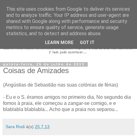
This site uses cookies from Google to deliver its services
and to analyze traffic. Your IP address and user-agent are
shared with Google along with performance and security
metrics to ensure quality of service, generate usage
statistics, and to detect and address abuse.
LEARN MORE
GOT IT
quinta-feira, 25 de julho de 2013
Coisas de Amizades
(Angústias de Sebastião nas suas colónias de férias)
- Eu e o S. éramos amigos no primeiro dia. No segundo dia
fomos à praia, ele começou a zangar-se comigo, e e
blablabla blablabla... Acho que a praia nos separou...
Sara Rodi
à(s)
25.7.13