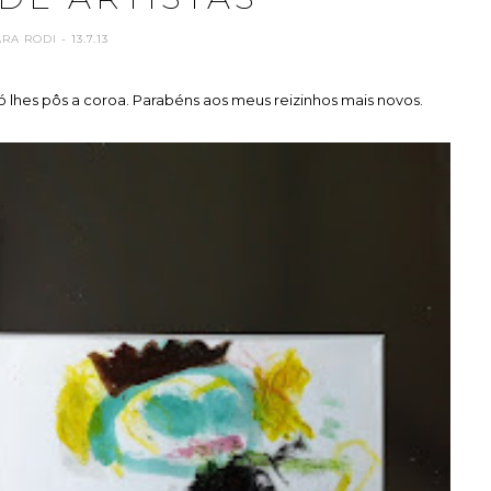
ARA RODI
- 13.7.13
 só lhes pôs a coroa. Parabéns aos meus reizinhos mais novos.