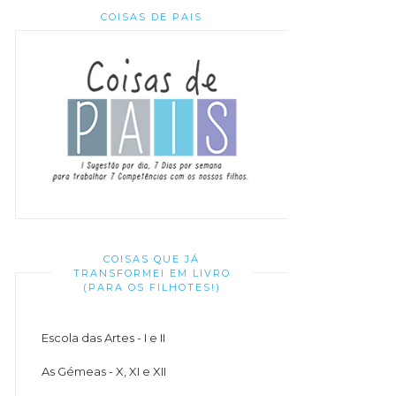
COISAS DE PAIS
COISAS QUE JÁ
TRANSFORMEI EM LIVRO
(PARA OS FILHOTES!)
Escola das Artes - I e II
As Gémeas - X, XI e XII