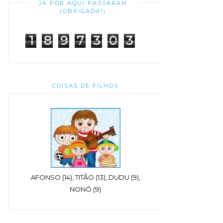
JÁ POR AQUI PASSARAM
(OBRIGADA!)
1
8
9
7
3
0
3
COISAS DE FILHOS
AFONSO (14), TITÃO (13), DUDU (9),
NONÔ (9)