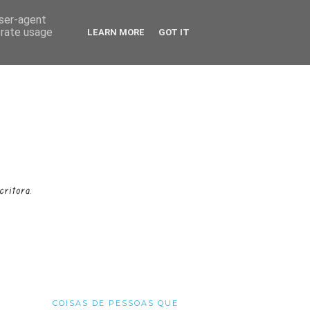
user-agent
erate usage
LEARN MORE
GOT IT
COISAS DE PESSOAS QUE