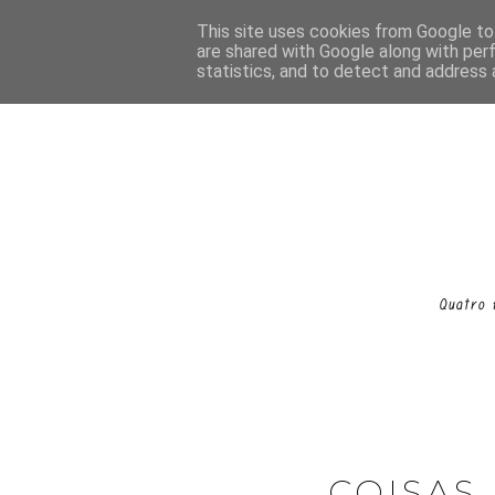
This site uses cookies from Google to 
are shared with Google along with per
statistics, and to detect and address 
COISAS 