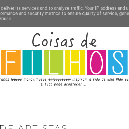
deliver its services and to analyze traffic. Your IP address and 
formance and security metrics to ensure quality of service, gen
abuse.
DE ARTISTAS