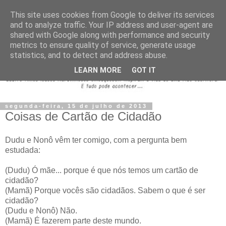
This site uses cookies from Google to deliver its services
and to analyze traffic. Your IP address and user-agent are
shared with Google along with performance and security
metrics to ensure quality of service, generate usage
statistics, and to detect and address abuse.
LEARN MORE
GOT IT
segunda-feira, 15 de julho de 2013
Coisas de Cartão de Cidadão
Dudu e Nonô vêm ter comigo, com a pergunta bem
estudada:
(Dudu) Ó mãe... porque é que nós temos um cartão de
cidadão?
(Mamã) Porque vocês são cidadãos. Sabem o que é ser
cidadão?
(Dudu e Nonô) Não.
(Mamã) É fazerem parte deste mundo.