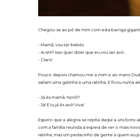
Chegou-se ao pé de mim com esta barriga gigant
- Mamã, vou ter bebés.
- Ai sim? Isso quer dizer que eu vou ser avó...
- Claro!
Pouco depois chamou-me a mim e ao mano Dudu a 
saíram uma gatinha e uma ratinha. E ficou numa ale
- Já és mamã, Nonô?
- Já! E tu já és avó! Viva!
Espero que a alegria se repita daqui a uns bons 
com a família reunida à espera de ver o mais novo
ratinha, mas um pedacinho de gente a quem eu po