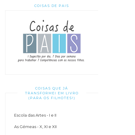
COISAS DE PAIS
COISAS QUE JÁ
TRANSFORMEI EM LIVRO
(PARA OS FILHOTES!)
Escola das Artes - I e II
As Gémeas - X, XI e XII