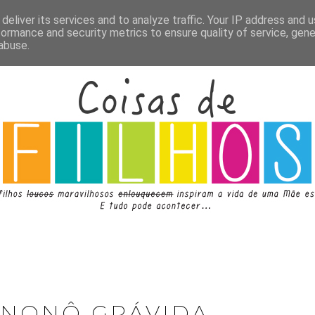
deliver its services and to analyze traffic. Your IP address and 
formance and security metrics to ensure quality of service, gen
abuse.
 NONÔ GRÁVIDA