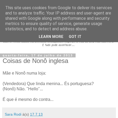
This site uses cookies from Google to deliver its services
and to analyze traffic. Your IP address and user-agent are
shared with Google along with performance and security
metrics to ensure quality of service, generate usage
statistics, and to detect and address abuse.
LEARN MORE
GOT IT
quarta-feira, 17 de julho de 2013
Coisas de Nonô inglesa
Mãe e Nonô numa loja:
(Vendedora) Que linda menina... És portuguesa?
(Nonô) Não. "Hello"...
É que é mesmo do contra...
Sara Rodi
à(s)
17.7.13