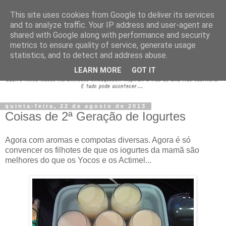
This site uses cookies from Google to deliver its services
and to analyze traffic. Your IP address and user-agent are
shared with Google along with performance and security
metrics to ensure quality of service, generate usage
statistics, and to detect and address abuse.
LEARN MORE
GOT IT
quinta-feira, 22 de agosto de 2013
Coisas de 2ª Geração de Iogurtes
Agora com aromas e compotas diversas. Agora é só
convencer os filhotes de que os iogurtes da mamã são
melhores do que os Yocos e os Actimel...