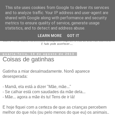
This site uses cookies from Google to deliver its services
and to analyze traffic. Your IP address and user-agent are
shared with Google along with performance and security
metrics to ensure quality of service, generate usage
statistics, and to detect and address abuse.
LEARN MORE
GOT IT
quarta-feira, 14 de agosto de 2013
Coisas de gatinhas
Gatinha a miar desalmadamente. Nonô aparece
desesperada:
- Mamã, ela está a dizer "Mãe, mãe..."
- Se calhar está com saudades da mãe dela...
- Mãe... agora a mãe és tu! Tens de ir lá!
E hoje fiquei com a certeza de que as crianças percebem
melhor do que nós (ou pelo menos do que eu) os animais..