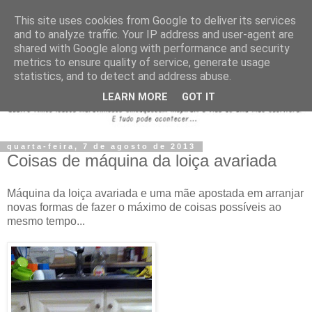
This site uses cookies from Google to deliver its services
and to analyze traffic. Your IP address and user-agent are
shared with Google along with performance and security
metrics to ensure quality of service, generate usage
statistics, and to detect and address abuse.
LEARN MORE
GOT IT
quarta-feira, 7 de agosto de 2013
Coisas de máquina da loiça avariada
Máquina da loiça avariada e uma mãe apostada em arranjar
novas formas de fazer o máximo de coisas possíveis ao
mesmo tempo...