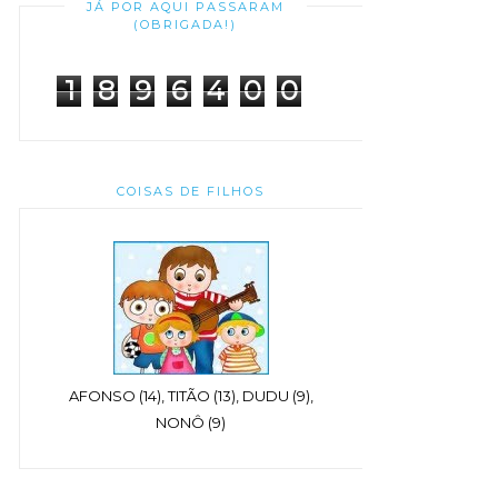
JÁ POR AQUI PASSARAM
(OBRIGADA!)
1
8
9
6
4
0
0
COISAS DE FILHOS
AFONSO (14), TITÃO (13), DUDU (9),
NONÔ (9)