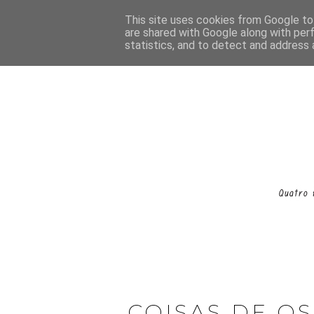
This site uses cookies from Google to 
are shared with Google along with per
statistics, and to detect and address 
COISAS DE O