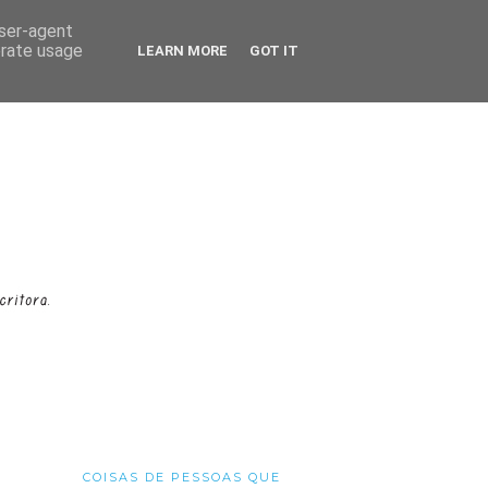
user-agent
erate usage
LEARN MORE
GOT IT
COISAS DE PESSOAS QUE