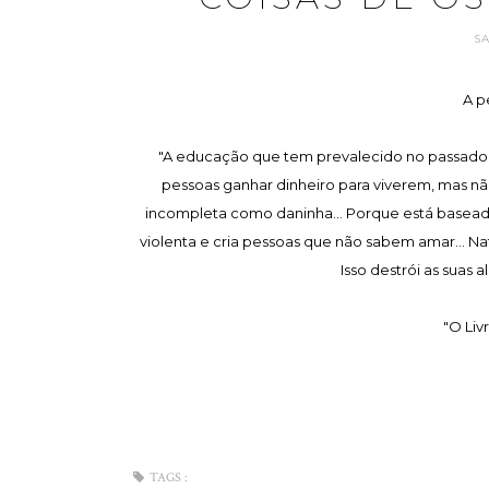
S
A p
"A educação que tem prevalecido no passado tem
pessoas ganhar dinheiro para viverem, mas não
incompleta como daninha... Porque está basea
violenta e cria pessoas que não sabem amar... Na
Isso destrói as suas a
"O Liv
TAGS :