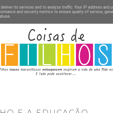
deliver its services and to analyze traffic. Your IP address and 
formance and security metrics to ensure quality of service, gen
abuse.
SHO E A EDUCAÇÃO