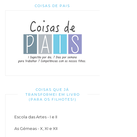
COISAS DE PAIS
COISAS QUE JÁ
TRANSFORMEI EM LIVRO
(PARA OS FILHOTES!)
Escola das Artes - I e II
As Gémeas - X, XI e XII