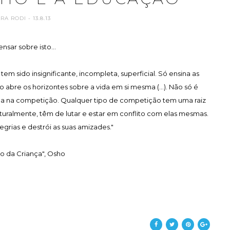
ARA RODI
- 13.8.13
ensar sobre isto...
 sido insignificante, incompleta, superficial. Só ensina as
 abre os horizontes sobre a vida em si mesma (...). Não só é
da na competição. Qualquer tipo de competição tem uma raiz
turalmente, têm de lutar e estar em conflito com elas mesmas.
legrias e destrói as suas amizades."
ro da Criança", Osho