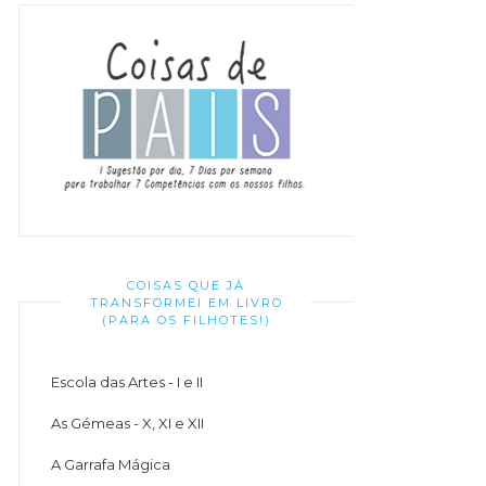
COISAS QUE JÁ
TRANSFORMEI EM LIVRO
(PARA OS FILHOTES!)
Escola das Artes - I e II
As Gémeas - X, XI e XII
A Garrafa Mágica