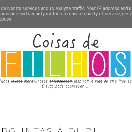
deliver its services and to analyze traffic. Your IP address and 
formance and security metrics to ensure quality of service, gen
abuse.
ERGUNTAS À DUDU