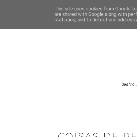
This site uses cookies from Google to 
are shared with Google along with per
statistics, and to detect and address 
COISAS DE P