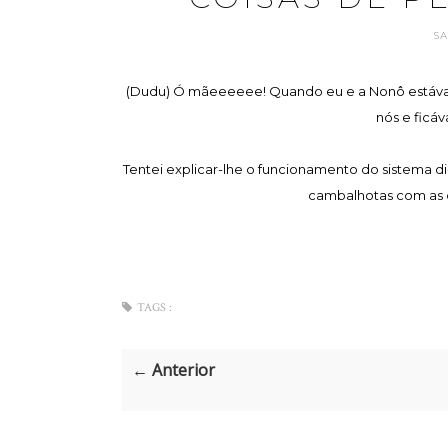
S
(Dudu) Ó mãeeeeee! Quando eu e a Nonô estávamo
nós e ficáv
Tentei explicar-lhe o funcionamento do sistema di
cambalhotas com as ce
TAGS :
← Anterior