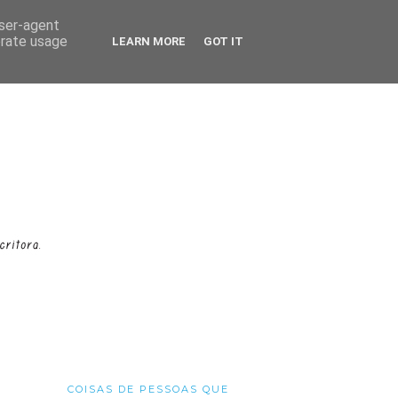
user-agent
erate usage
LEARN MORE
GOT IT
COISAS DE PESSOAS QUE