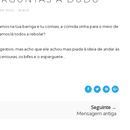
ARA RODI
- 30.8.13
s na tua barriga e tu comias, a comida vinha para o meio de
amos lá todos a rebolar?
gestivo, mas acho que ele achou mais piada à ideia de andar às
nouras, os bifes e o esparguete...
Seguinte →
Mensagem antiga